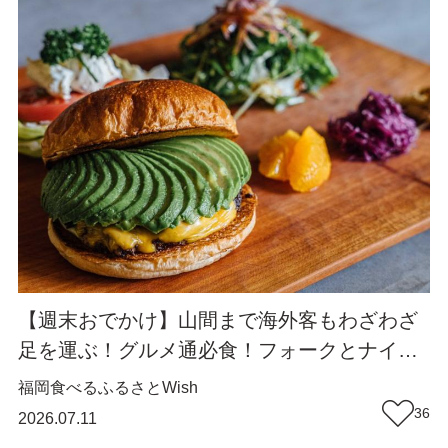
【週末おでかけ】山間まで海外客もわざわざ
足を運ぶ！グルメ通必食！フォークとナイフ
で食べたい“ごちそうハンバーガー”『バーガ
福岡
食べる
ふるさとWish
ートウカ』（福岡・篠栗町）【まち歩き】
36
2026.07.11