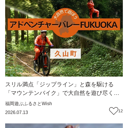
スリル満点「ジップライン」と森を駆ける
「マウンテンバイク」で大自然を遊び尽くそ
う！（福岡・久山町）【ふるさとWish】
福岡
遊ぶ
ふるさとWish
12
2026.07.13