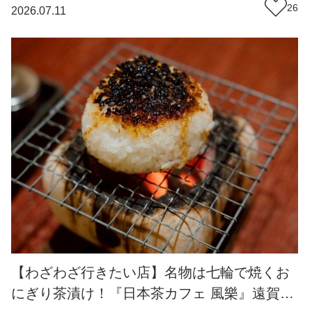
らかプリンも人気『ニュルブルクリンク』
26
2026.07.11
（福岡・岡垣町）【まち歩き】
【わざわざ行きたい店】名物は七輪で焼くお
にぎり茶漬け！『日本茶カフェ 風樂』遠賀川