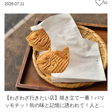
の樹のワイナリー』（福岡・岡垣町）【まち
32
2026.07.11
歩き】
【わざわざ行きたい店】焼き立て一番！パリ
ッモチッ！街の味と記憶に誘われて！人と縁