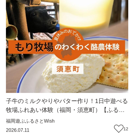
子牛のミルクやりやバター作り！1日中遊べる
牧場ふれあい体験（福岡・須恵町）【ふるさ
とWish】
福岡
遊ぶ
ふるさとWish
12
2026.07.11