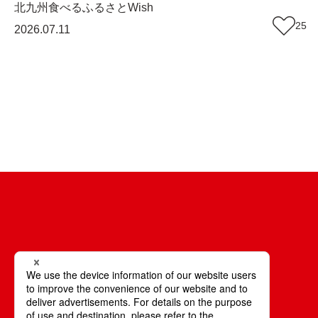
ひと息、休日に行きたい『アローラカフェ』
北九州
食べる
ふるさとWish
（福岡・岡垣町）【まち歩き】
25
2026.07.11