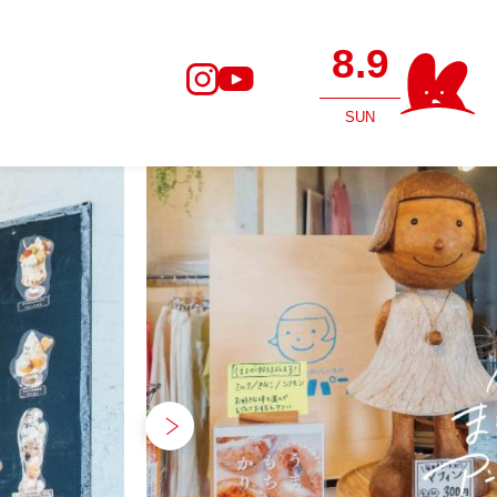
8.9
SUN