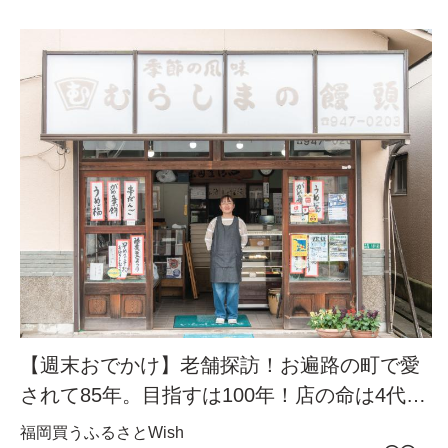
【週末おでかけ】老舗探訪！お遍路の町で愛
されて85年。目指すは100年！店の命は4代目
が舌で受け継いだ“すっと消える餡”『村嶋饅
福岡
買う
ふるさとWish