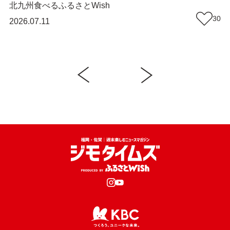
が集まる小さなたいやきカフェ『あまねや』
北九州
食べる
ふるさとWish
（福岡・遠賀町）【まち歩き】
30
2026.07.11