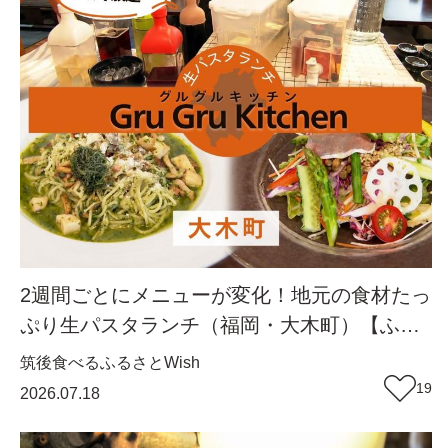
2週間ごとにメニューが変化！地元の食材たっ
ぷり生パスタランチ（福岡・大木町）【ふる
さとWish】
筑後
食べる
ふるさとWish
19
2026.07.18