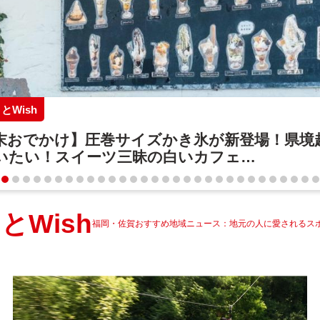
とWish
末おでかけ】圧巻サイズかき氷が新登場！県境
いたい！スイーツ三昧の白いカフェ
afebiyori（カフェビヨリ）』（大分・日田市）
】
とWish
福岡・佐賀おすすめ地域ニュース：地元の人に愛されるス