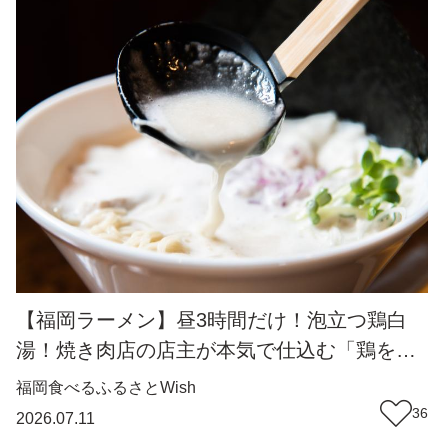
【福岡ラーメン】昼3時間だけ！泡立つ鶏白
湯！焼き肉店の店主が本気で仕込む「鶏を食
べるラーメン」『とり焼肉 悠和』（福岡・篠
福岡
食べる
ふるさとWish
栗町）【まち歩き】
36
2026.07.11