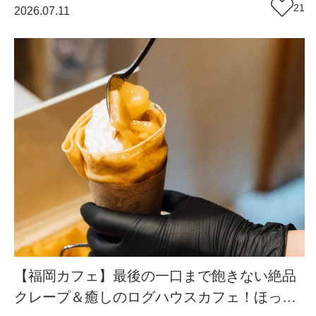
頭店』（福岡・篠栗町）【まち歩き】
21
2026.07.11
【福岡カフェ】最後の一口まで飽きない絶品
クレープ＆癒しのログハウスカフェ！ほっと