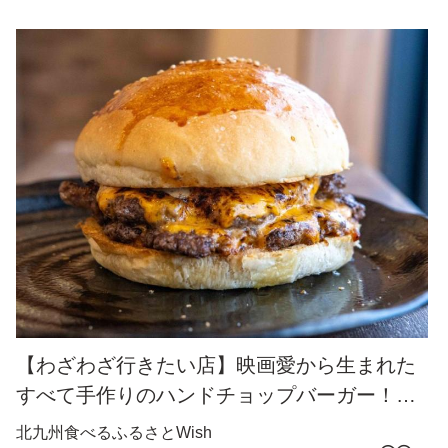
【わざわざ行きたい店】映画愛から生まれた
すべて手作りのハンドチョップバーガー！自
家製の名物スイーツ岡垣シュー＆えびつなめ
北九州
食べる
ふるさとWish