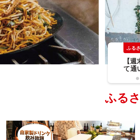
ふるさ
【週
て通
『c
歩き
ふるさ