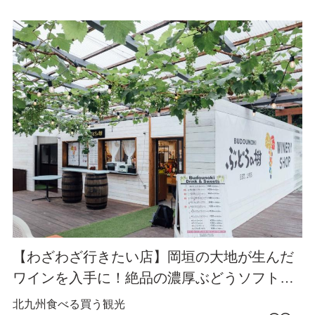
【わざわざ行きたい店】岡垣の大地が生んだ
ワインを入手に！絶品の濃厚ぶどうソフトク
リームも！森の中で特別なひと時を『ぶどう
北九州
食べる
買う
観光