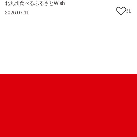
駅そばに広がる日本茶の奥深い世界（福岡・
北九州
食べる
ふるさとWish
遠賀町）【まち歩き】
31
2026.07.11