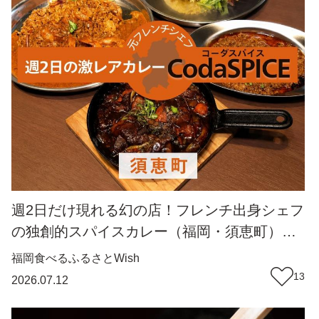
週2日だけ現れる幻の店！フレンチ出身シェフ
の独創的スパイスカレー（福岡・須恵町）
【ふるさとWish】
福岡
食べる
ふるさとWish
13
2026.07.12