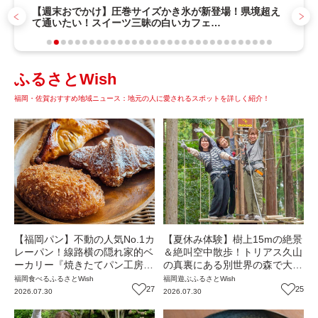
【週末おでかけ】圧巻サイズかき氷が新登場！県境超え
て通いたい！スイーツ三昧の白いカフェ
『cafebiyori（カフェビヨリ）』（大分・日田市）【ま
ち歩き】
ふるさとWish
福岡・佐賀おすすめ地域ニュース：地元の人に愛されるスポットを詳しく紹介！
【福岡パン】不動の人気No.1カ
【夏休み体験】樹上15mの絶景
レーパン！線路横の隠れ家的ベ
＆絶叫空中散歩！トリアス久山
ーカリー『焼きたてパン工房
の真裏にある別世界の森で大冒
かえでの木』毎日食べても飽き
険『フォレストアドベンチャ
福岡
食べる
ふるさとWish
福岡
遊ぶ
ふるさとWish
ない味が自慢！（福岡・須恵
27
ー・久山』（福岡・久山町）
25
2026.07.30
2026.07.30
町）【まち歩き】
【まち歩き】