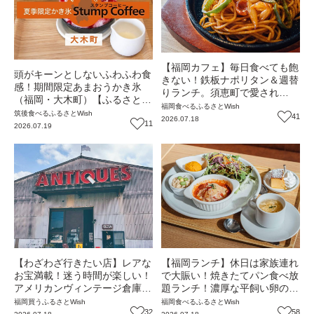
【福岡カフェ】毎日食べても飽
頭がキーンとしないふわふわ食
きない！鉄板ナポリタン＆週替
感！期間限定あまおうかき氷
りランチ。須恵町で愛され
（福岡・大木町）【ふるさと
る"やさしいご飯"カフェ『cota
福岡
食べる
ふるさとWish
Wish】
筑後
食べる
ふるさとWish
cafe』（福岡・須恵町）【まち
41
2026.07.18
11
2026.07.19
歩き】
【わざわざ行きたい店】レアな
【福岡ランチ】休日は家族連れ
お宝満載！迷う時間が楽しい！
で大賑い！焼きたてパン食べ放
アメリカンヴィンテージ倉庫
題ランチ！濃厚な平飼い卵の料
『glow』（福岡・新宮町）【ま
理＆直売も人気『TAKENO
福岡
買う
ふるさとWish
福岡
食べる
ふるさとWish
ち歩き】
32
FARMトリアス久山店』（福
58