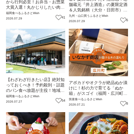
から行列必至！お弁当・お惣菜
舗蔵元『井上酒造』の夏限定酒
大賞入選！丸かじりしたい肉の
＆人気銘柄（大分・日田市）
塊メンチカツ『THE MEAT
福岡
食べる
ふるさとWish
【ふるさとWish】
九州・山口
買う
ふるさとWish
HOOK』（福岡・新宮町）【ま
41
2026.07.29
6
2026.07.29
ち歩き】
【わざわざ行きたい店】絶対知
アボカドやオクラが絶品ぬか漬
っておくべき！予約殺到・話題
けに！杉の力で育てる「ぬか
のパン食べ放題が主役！地域の
箱」がスゴイ（福岡・広川町）
愛されビュッフェレストラン
福岡
食べる
ふるさとWish
【ふるさとWish】
筑後
食べる
ふるさとWish
『bound garden』（福岡・新
54
2026.07.27
8
2026.07.21
宮町）【まち歩き】