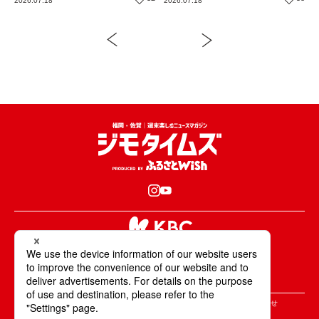
2026.07.18
2026.07.18
岡・久山町）【まち歩き】
KBCが取材・撮影した情報・映像は国内外の
テレビ・ラジオ・インターネットなどで放送・配信します。
All Rights Reserved. Copyright © KBC Co.,Ltd.
＞ジモタイムズについて
＞広告掲載のご案内
＞お問合せ
＞個人情報の取り扱いについて
＞サイトポリシーについて