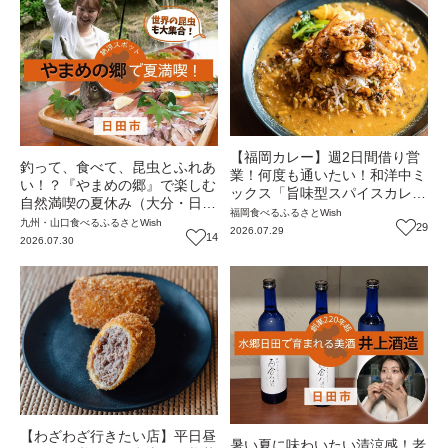
【福岡カレー】週2日間借り営
釣って、食べて、昆虫とふれあ
業！何度も通いたい！和洋中ミ
い！？『やまめの郷』で楽しむ
ックス「旨味型スパイスカレ
自然満喫の夏休み（大分・日田
ー」！熟練料理人がたどり着い
福岡
食べる
ふるさとWish
市）【ふるさとWish】
九州・山口
食べる
ふるさとWish
た一皿『CodaSPICE』（福
29
2026.07.29
14
2026.07.30
岡・須恵町）【まち歩き】
【わざわざ行きたい店】平日昼
暑い夏に味わいたい清涼感！老