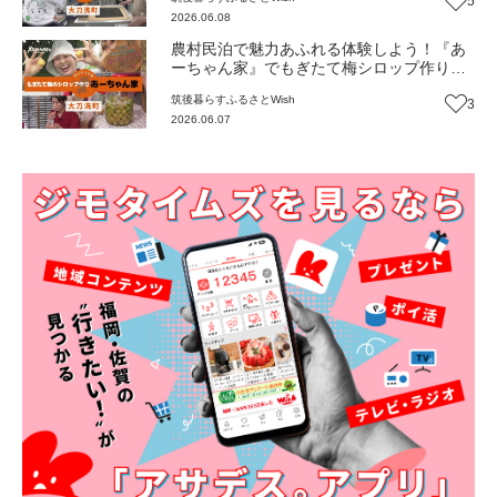
5
2026.06.08
農村民泊で魅力あふれる体験しよう！『あ
ーちゃん家』でもぎたて梅シロップ作り
（福岡・大刀洗町）【ふるさとWish】
筑後
暮らす
ふるさとWish
3
2026.06.07