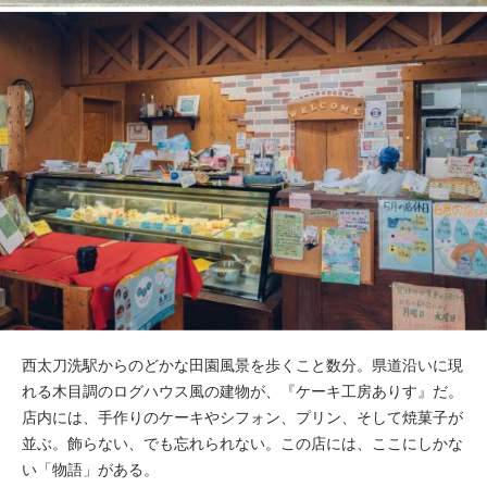
西太刀洗駅からのどかな田園風景を歩くこと数分。県道沿いに現
れる木目調のログハウス風の建物が、『ケーキ工房ありす』だ。
店内には、手作りのケーキやシフォン、プリン、そして焼菓子が
並ぶ。飾らない、でも忘れられない。この店には、ここにしかな
い「物語」がある。