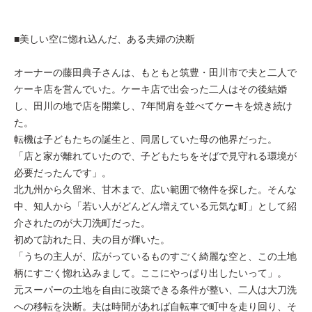
■美しい空に惚れ込んだ、ある夫婦の決断
オーナーの藤田典子さんは、もともと筑豊・田川市で夫と二人で
ケーキ店を営んでいた。ケーキ店で出会った二人はその後結婚
し、田川の地で店を開業し、7年間肩を並べてケーキを焼き続け
た。
転機は子どもたちの誕生と、同居していた母の他界だった。
「店と家が離れていたので、子どもたちをそばで見守れる環境が
必要だったんです」。
北九州から久留米、甘木まで、広い範囲で物件を探した。そんな
中、知人から「若い人がどんどん増えている元気な町」として紹
介されたのが大刀洗町だった。
初めて訪れた日、夫の目が輝いた。
「うちの主人が、広がっているものすごく綺麗な空と、この土地
柄にすごく惚れ込みまして。ここにやっぱり出したいって」。
元スーパーの土地を自由に改築できる条件が整い、二人は大刀洗
への移転を決断。夫は時間があれば自転車で町中を走り回り、そ