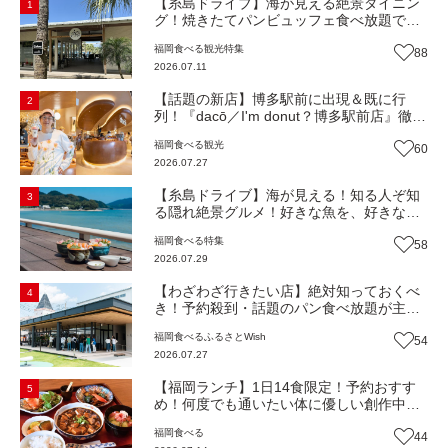
【糸島ドライブ】海が見える絶景ダイニン
1
グ！焼きたてパンビュッフェ食べ放題で大
人気！糸島市二丈にニューオープン『Ibiza
福岡
食べる
観光
特集
88
Beach Cafe』（福岡・糸島市）【まち歩
2026.07.11
き】
【話題の新店】博多駅前に出現＆既に行
2
列！『dacō／I'm donut？博多駅前店』徹底
解剖！オーナーシェフ平子さんに聞いた楽
福岡
食べる
観光
60
しみ方＆イチオシメニューも紹介！（福岡
2026.07.27
市博多区）【まち歩き】
【糸島ドライブ】海が見える！知る人ぞ知
3
る隠れ絶景グルメ！好きな魚を、好きなだ
け！海鮮丼ランチビュッフェ『いとはん食
福岡
食べる
特集
58
堂』（福岡市西区）【まち歩き】
2026.07.29
【わざわざ行きたい店】絶対知っておくべ
4
き！予約殺到・話題のパン食べ放題が主
役！地域の愛されビュッフェレストラン
福岡
食べる
ふるさとWish
54
『bound garden』（福岡・新宮町）【まち
2026.07.27
歩き】
【福岡ランチ】1日14食限定！予約おすす
5
め！何度でも通いたい体に優しい創作中華
『いまここ太宰府』（福岡・太宰府市）
福岡
食べる
44
【まち歩き】