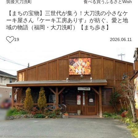
筑後
大刀洗町
食べる
買う
ふるさとWish
【まちの宝物】三世代が集う！大刀洗の小さなケ
ーキ屋さん『ケーキ工房ありす』が紡ぐ、愛と地
域の物語（福岡・大刀洗町）【まち歩き】
19
2026.06.11