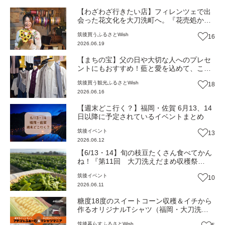
【わざわざ行きたい店】フィレンツェで出
会った花文化を大刀洗町へ。『花売処かす
み庵』が届ける季節の彩りと地域に寄り添
筑後
買う
ふるさとWish
16
う小さな花屋のかたち（福岡・大刀洗町）
2026.06.19
【まち歩き】
【まちの宝】父の日や大切な人へのプレセ
ントにもおすすめ！藍と愛を込めて、こだ
わりが詰まった長く使える一着を。久留米
筑後
買う
観光
ふるさとWish
18
織の工房『ロォーリング』が紡ぐ、土から
2026.06.16
始まるものづくり（福岡・大刀洗町）【ま
ち歩き】
【週末どこ行く？】福岡・佐賀 6月13、14
日以降に予定されているイベントまとめ
筑後
イベント
13
2026.06.12
【6/13・14】旬の枝豆たくさん食べてかん
ね！『第11回 大刀洗えだまめ収穫祭
2026』（福岡・大刀洗町）【イベント】
筑後
イベント
10
2026.06.11
糖度18度のスイートコーン収穫＆イチから
作るオリジナルTシャツ（福岡・大刀洗
町）【ふるさとWish】
筑後
暮らす
ふるさとWish