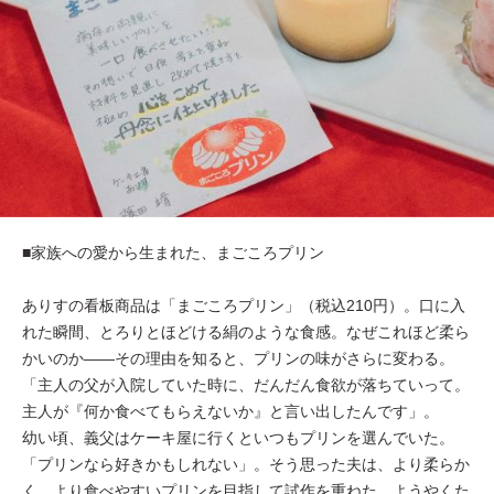
■家族への愛から生まれた、まごころプリン
ありすの看板商品は「まごころプリン」（税込210円）。口に入
れた瞬間、とろりとほどける絹のような食感。なぜこれほど柔ら
かいのか——その理由を知ると、プリンの味がさらに変わる。
「主人の父が入院していた時に、だんだん食欲が落ちていって。
主人が『何か食べてもらえないか』と言い出したんです」。
幼い頃、義父はケーキ屋に行くといつもプリンを選んでいた。
「プリンなら好きかもしれない」。そう思った夫は、より柔らか
く、より食べやすいプリンを目指して試作を重ねた。ようやくた