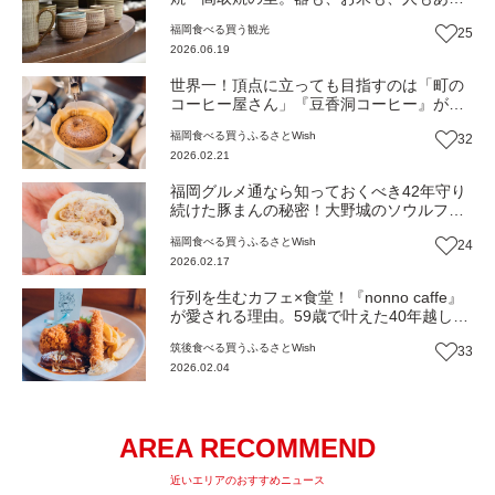
たかい。東峰村の暮らしと文化が集まる
福岡
食べる
買う
観光
25
『道の駅小石原』（福岡・東峰村）【まち
2026.06.19
歩き】
世界一！頂点に立っても目指すのは「町の
コーヒー屋さん」『豆香洞コーヒー』が追
求する毎日の暮らしに寄り添う味（福岡・
福岡
食べる
買う
ふるさとWish
32
大野城市）【まち歩き】
2026.02.21
福岡グルメ通なら知っておくべき42年守り
続けた豚まんの秘密！大野城のソウルフー
ド『太平閣』新たな挑戦（福岡・大野城
福岡
食べる
買う
ふるさとWish
24
市）【まち歩き】
2026.02.17
行列を生むカフェ×食堂！『nonno caffe』
が愛される理由。59歳で叶えた40年越しの
夢。猫のイラストが迎える小さなカフェで
筑後
食べる
買う
ふるさとWish
33
今日も「本当に美味しいもの」が生まれる
2026.02.04
（福岡・久留米市）【まち歩き】
AREA RECOMMEND
近いエリアのおすすめニュース