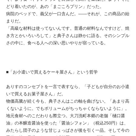
どり着いたのが、あの「まごころプリン」だった。
病院のベッドで、義父が一口含んだ。——それが、この商品の始
まりだ。
「高級な材料は使ってないんです。普通の材料なんですけど、焼
き方とかいろいろして」と典子さんは静かに語る。そのシンプル
さの中に、食べる人への深い思いやりが宿っている。
■「お小遣いで買えるケーキ屋さん」という哲学
ありすのコンセプトを一言で表すなら、「子どもが自分のお小遣
いで買えるお菓子屋さん」だ。
物価高騰が続く今も、典子さんはこの軸を曲げない。「あまり高
くないように。でもボリュームがちっちゃくならないように」。
地元食材へのこだわりも際立つ。大刀洗町本郷の老舗「樋口醤
油」の本醸造醤油を使った「醤油シフォン」（税込250円）は、
みたらし団子のような甘じょっぱさが後を引く一品。そして今の