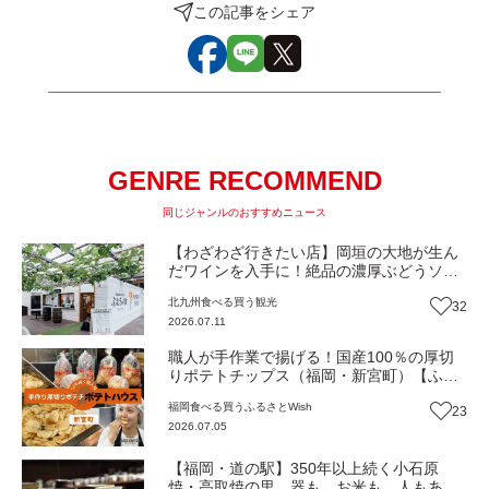
この記事をシェア
GENRE RECOMMEND
同じジャンルのおすすめニュース
【わざわざ行きたい店】岡垣の大地が生ん
だワインを入手に！絶品の濃厚ぶどうソフ
トクリームも！森の中で特別なひと時を
北九州
食べる
買う
観光
32
『ぶどうの樹のワイナリー』（福岡・岡垣
2026.07.11
町）【まち歩き】
職人が手作業で揚げる！国産100％の厚切
りポテトチップス（福岡・新宮町）【ふる
さとWish】
福岡
食べる
買う
ふるさとWish
23
2026.07.05
【福岡・道の駅】350年以上続く小石原
焼・高取焼の里。器も、お米も、人もあた