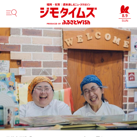
8.9
SUN