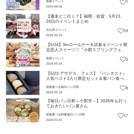
筑後
イベント
7
ト】
2026.06.04
【週末どこ行く？】福岡・佐賀 5月23、
24日のイベントまとめ
北九州
イベント
18
2026.05.22
【5/24】9mロールケーキ試食＆イベント限
定恋人スイーツ♡『小郡スプリングフェス
タ2026』（福岡・小郡市）【イベント】
筑後
イベント
3
2026.05.19
【5/23 アサデス。フェス】『パンネスト』
人気ベスト3入り限定セット＆食パン食べ比
べも！
筑後
食べる
毎日パン日和
8
2026.05.18
【毎日パン日和～小郡市～】2026年も行っ
ておきたいパン屋さん
筑後
食べる
特集
毎日パン日和
17
2026.01.02