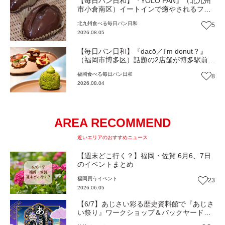
【毎日パン日和】『YOLO PAN』（北九州
市小倉南区）イートインで癒やされるフワ
フワのほっこりパン屋【福岡パン】
北九州
食べる
毎日パン日和
5
2026.08.05
【毎日パン日和】『dacō／I'm donut？』
（福岡市博多区）話題の2店舗が博多駅前に
同時オープン！店舗限定の新商品も【福岡
福岡
食べる
毎日パン日和
8
パン】
2026.08.04
AREA RECOMMEND
近いエリアのおすすめニュース
【週末どこ行く？】福岡・佐賀 6月6、7日
のイベントまとめ
福岡
買う
イベント
23
2026.06.05
【6/7】あじさい彩る歴史資料館で『あじさ
い祭り』ワークショップ＆バックヤード探
検がアツい！（福岡・小郡市）【イベン