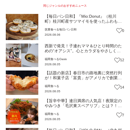
同じジャンルのおすすめニュース
【毎日パン日和】『Mio:Donut』（桂川
町）桂川町産サツマイモを使ったふわもち
食感ドーナツ【福岡パン】
筑豊
食べる
毎日パン日和
0
2026.08.06
西新で発見！子連れママ＆ひとり時間のた
めの“オアシス”。心とカラダをやさしく解
きほぐしてくれるとっておきのカフェ『墨
福岡
食べる
Oasis
12
西哥』（福岡市早良区）【Oasis~心の休息
2026.08.05
地をめぐる旅~】
【話題の新店】春日市の路地裏に突然行列
が！和菓子店「富貴」がアメリカで創業し
たシュークリーム店『Sakuraya』 日本1
福岡
食べる
14
号店をオープン！（福岡・春日市）
2026.08.05
【旨辛中華】連日満席の人気店！夜限定の
やみつき「毛沢東スペアリブ」とは？！
（福岡市中央区）【トレンド】
福岡
食べる
7
2026.08.05