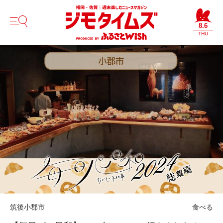
8.6
THU
筑後
小郡市
食べる