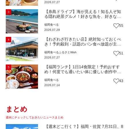
2026.07.27
市博多区）【まち歩き】
【糸島ドライブ】海が見える！知る人ぞ知
3
る隠れ絶景グルメ！好きな魚を、好きなだ
け！海鮮丼ランチビュッフェ『いとはん食
福岡
食べる
55
堂』（福岡市西区）【まち歩き】
2026.07.29
【わざわざ行きたい店】絶対知っておくべ
4
き！予約殺到・話題のパン食べ放題が主
役！地域の愛されビュッフェレストラン
福岡
食べる
ふるさとWish
51
『bound garden』（福岡・新宮町）【まち
2026.07.27
歩き】
【福岡ランチ】1日14食限定！予約おすす
5
め！何度でも通いたい体に優しい創作中華
『いまここ太宰府』（福岡・太宰府市）
福岡
食べる
43
【まち歩き】
2026.07.14
まとめ
週末にチェックしておきたいニュースまとめ
【週末どこ行く？】福岡・佐賀 7月31日、8