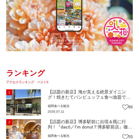
ランキング
アクセスランキング ベスト5
【話題の新店】海が見える絶景ダイニン
1
グ！焼きたてパンビュッフェ食べ放題で大
人気！糸島市二丈にニューオープン『Ibiza
福岡
食べる
観光
86
Beach Cafe』（福岡・糸島市）【まち歩
2026.07.11
き】
【話題の新店】博多駅前に出現＆既に行
2
列！『dacō／I'm donut？博多駅前店』徹底
解剖！オーナーシェフ平子さんに聞いた楽
福岡
食べる
観光
55
しみ方＆イチオシメニューも紹介！（福岡