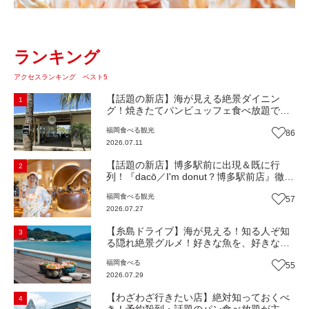
ランキング
アクセスランキング ベスト5
【話題の新店】海が見える絶景ダイニン
1
グ！焼きたてパンビュッフェ食べ放題で大
人気！糸島市二丈にニューオープン『Ibiza
福岡
食べる
観光
86
Beach Cafe』（福岡・糸島市）【まち歩
2026.07.11
き】
【話題の新店】博多駅前に出現＆既に行
2
列！『dacō／I'm donut？博多駅前店』徹底
解剖！オーナーシェフ平子さんに聞いた楽
福岡
食べる
観光
57
しみ方＆イチオシメニューも紹介！（福岡
2026.07.27
市博多区）【まち歩き】
【糸島ドライブ】海が見える！知る人ぞ知
3
る隠れ絶景グルメ！好きな魚を、好きなだ
け！海鮮丼ランチビュッフェ『いとはん食
福岡
食べる
55
堂』（福岡市西区）【まち歩き】
2026.07.29
【わざわざ行きたい店】絶対知っておくべ
4