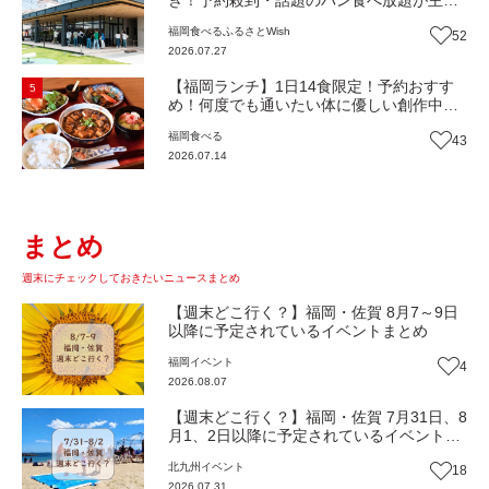
き！予約殺到・話題のパン食べ放題が主
役！地域の愛されビュッフェレストラン
福岡
食べる
ふるさとWish
52
『bound garden』（福岡・新宮町）【まち
2026.07.27
歩き】
【福岡ランチ】1日14食限定！予約おすす
5
め！何度でも通いたい体に優しい創作中華
『いまここ太宰府』（福岡・太宰府市）
福岡
食べる
43
【まち歩き】
2026.07.14
まとめ
週末にチェックしておきたいニュースまとめ
【週末どこ行く？】福岡・佐賀 8月7～9日
以降に予定されているイベントまとめ
福岡
イベント
4
2026.08.07
【週末どこ行く？】福岡・佐賀 7月31日、8
月1、2日以降に予定されているイベントま
とめ
北九州
イベント
18
2026.07.31