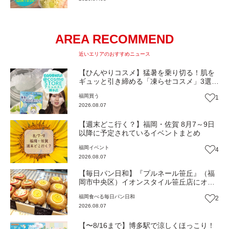
AREA RECOMMEND
近いエリアのおすすめニュース
【ひんやりコスメ】猛暑を乗り切る！肌を
ギュッと引き締める「凍らせコスメ」3選
【トレンド】
福岡
買う
1
2026.08.07
【週末どこ行く？】福岡・佐賀 8月7～9日
以降に予定されているイベントまとめ
福岡
イベント
4
2026.08.07
【毎日パン日和】『プルネール笹丘』（福
岡市中央区）イオンスタイル笹丘店にオー
プン！従業員みんなで作り上げる地域密着
福岡
食べる
毎日パン日和
2
パン【福岡パン】
2026.08.07
【〜8/16まで】博多駅で涼しくほっこり！