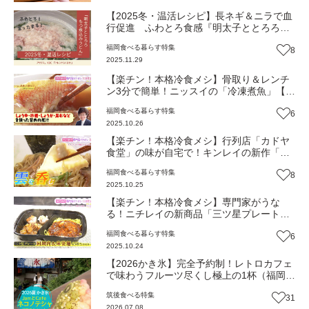
【2025冬・温活レシピ】長ネギ＆ニラで血
行促進 ふわとろ食感『明太子ととろろの
モツ煮込みうどん』【トレンド】
福岡
食べる
暮らす
特集
8
2025.11.29
【楽チン！本格冷食メシ】骨取り＆レンチ
ン3分で簡単！ニッスイの「冷凍煮魚」【ト
レンド】
福岡
食べる
暮らす
特集
6
2025.10.26
【楽チン！本格冷食メシ】行列店「カドヤ
食堂」の味が自宅で！キンレイの新作「ワ
ンタンめん」【トレンド】
福岡
食べる
暮らす
特集
8
2025.10.25
【楽チン！本格冷食メシ】専門家がうな
る！ニチレイの新商品「三ツ星プレート」
が超便利【トレンド】
福岡
食べる
暮らす
特集
6
2025.10.24
【2026かき氷】完全予約制！レトロカフェ
で味わうフルーツ尽くし極上の1杯（福岡・
うきは市）【トレンド】
筑後
食べる
特集
31
2026.07.08