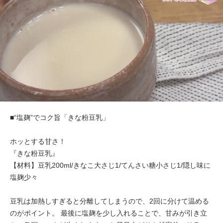
■“塩麹”でコク旨「きな粉豆乳」
ホッとする甘さ！
『きな粉豆乳』
【材料】豆乳200ml/きなこ大さじ1/てんさい糖小さじ1/隠し味に
塩麹少々
豆乳は加熱しすぎると分離してしまうので、2回に分けて温める
のがポイント。 最後に塩麹を少し入れることで、甘みが引き立