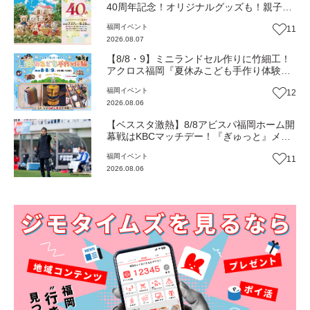
40周年記念！オリジナルグッズも！親子揃
って「シルバニアファミリー展40th」へ行
福岡
イベント
11
こう（JR九州ホール）【イベント】
2026.08.07
【8/8・9】ミニランドセル作りに竹細工！
アクロス福岡『夏休みこども手作り体験』
伝統工芸の職人が直接手ほどき！（福岡市
福岡
イベント
12
中央区）【イベント】
2026.08.06
【ベススタ激熱】8/8アビスパ福岡ホーム開
幕戦はKBCマッチデー！『ぎゅっと』メン
バーと一緒に熱く盛り上がろう‼
福岡
イベント
11
2026.08.06