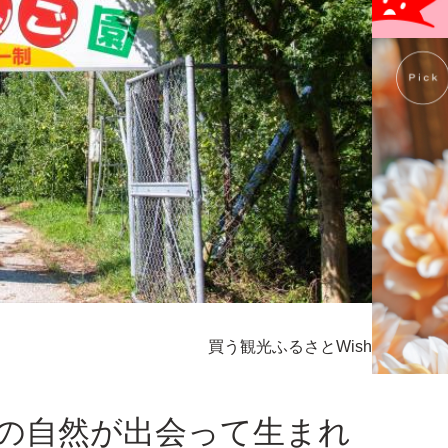
買う
観光
ふるさとWish
の自然が出会って生まれ