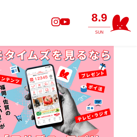
8.9
SUN