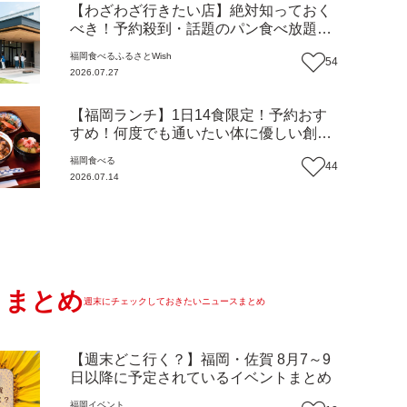
【わざわざ行きたい店】絶対知っておく
べき！予約殺到・話題のパン食べ放題が
主役！地域の愛されビュッフェレストラ
福岡
食べる
ふるさとWish
54
ン『bound garden』（福岡・新宮町）
2026.07.27
【まち歩き】
【福岡ランチ】1日14食限定！予約おす
すめ！何度でも通いたい体に優しい創作
中華『いまここ太宰府』（福岡・太宰府
福岡
食べる
44
市）【まち歩き】
2026.07.14
まとめ
週末にチェックしておきたいニュースまとめ
【週末どこ行く？】福岡・佐賀 8月7～9
日以降に予定されているイベントまとめ
福岡
イベント