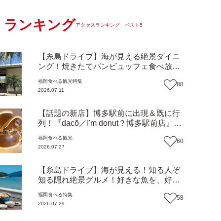
ランキング
アクセスランキング ベスト5
【糸島ドライブ】海が見える絶景ダイニ
ング！焼きたてパンビュッフェ食べ放題
で大人気！糸島市二丈にニューオープン
福岡
食べる
観光
特集
88
『Ibiza Beach Cafe』（福岡・糸島市）
2026.07.11
【まち歩き】
【話題の新店】博多駅前に出現＆既に行
列！『dacō／I'm donut？博多駅前店』徹
底解剖！オーナーシェフ平子さんに聞い
福岡
食べる
観光
60
た楽しみ方＆イチオシメニューも紹介！
2026.07.27
（福岡市博多区）【まち歩き】
【糸島ドライブ】海が見える！知る人ぞ
知る隠れ絶景グルメ！好きな魚を、好き
なだけ！海鮮丼ランチビュッフェ『いと
福岡
食べる
特集
58
はん食堂』（福岡市西区）【まち歩き】
2026.07.29