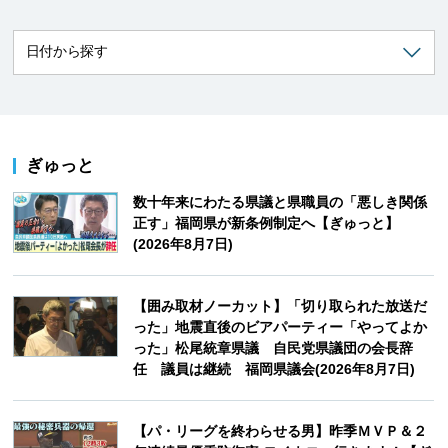
ぎゅっと
数十年来にわたる県議と県職員の「悪しき関係
正す」福岡県が新条例制定へ【ぎゅっと】
(2026年8月7日)
【囲み取材ノーカット】「切り取られた放送だ
った」地震直後のビアパーティー「やってよか
った」松尾統章県議 自民党県議団の会長辞
任 議員は継続 福岡県議会(2026年8月7日)
【パ・リーグを終わらせる男】昨季ＭＶＰ＆２