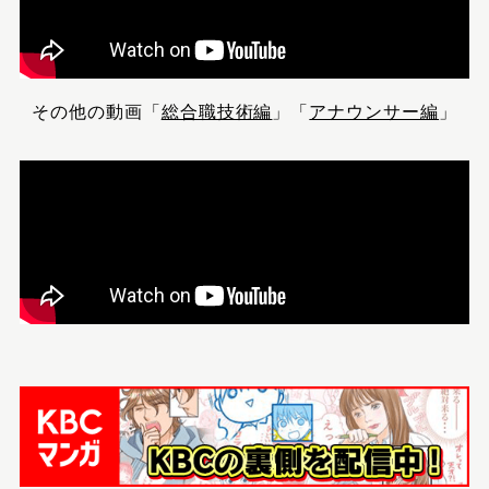
その他の動画「
総合職技術編
」「
アナウンサー編
」