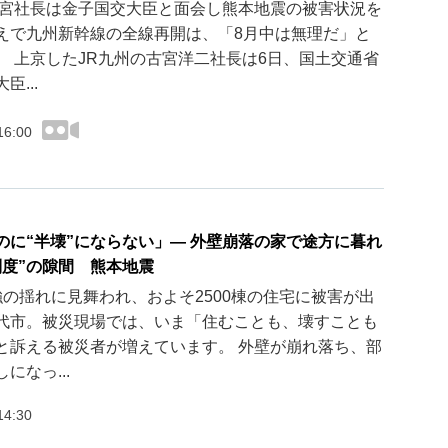
古宮社長は金子国交大臣と面会し熊本地震の被害状況を
えで九州新幹線の全線再開は、「8月中は無理だ」と
。 上京したJR九州の古宮洋二社長は6日、国土交通省
臣...
16:00
のに“半壊”にならない」― 外壁崩落の家で途方に暮れ
制度”の隙間 熊本地震
強の揺れに見舞われ、およそ2500棟の住宅に被害が出
代市。被災現場では、いま「住むことも、壊すことも
と訴える被災者が増えています。 外壁が崩れ落ち、部
になっ...
14:30