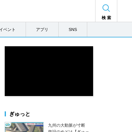
検 索
イベント
アプリ
SNS
ぎゅっと
九州の大動脈が寸断
復旧のめどは【ぎゅっ