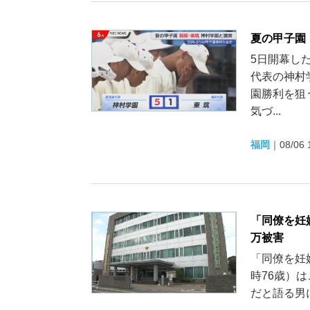
夏の甲子園
5日開幕し
代表の神村
園勝利を狙
気づ...
福岡
｜
08/06 
「同僚を妊
万被害
「同僚を妊
時76歳）
だと語る男