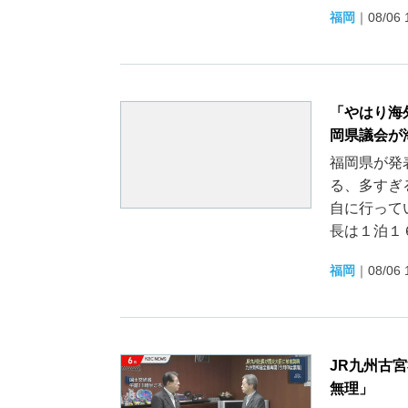
福岡
｜
08/06 
「やはり海
岡県議会が
福岡県が発
る、多すぎ
自に行って
長は１泊１６
福岡
｜
08/06 
JR九州古
無理」