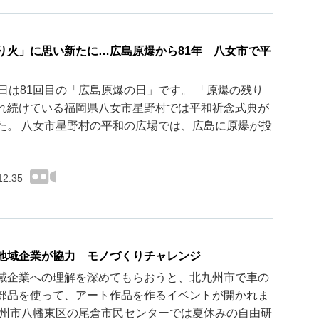
り火」に思い新たに…広島原爆から81年 八女市で平
6日は81回目の「広島原爆の日」です。 「原爆の残り
れ続けている福岡県八女市星野村では平和祈念式典が
た。 八女市星野村の平和の広場では、広島に原爆が投
12:35
地域企業が協力 モノづくりチャレンジ
域企業への理解を深めてもらおうと、北九州市で車の
部品を使って、アート作品を作るイベントが開かれま
九州市八幡東区の尾倉市民センターでは夏休みの自由研