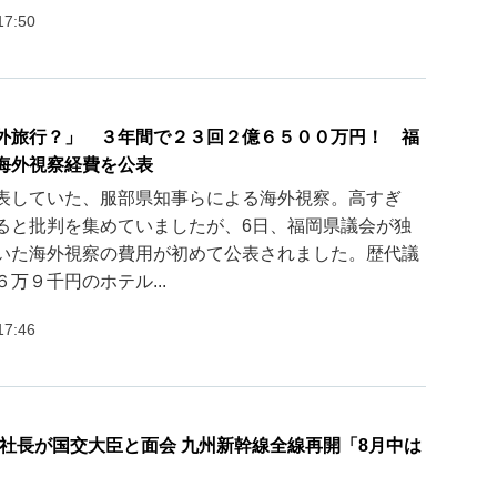
17:50
外旅行？」 ３年間で２３回２億６５００万円！ 福
海外視察経費を公表
表していた、服部県知事らによる海外視察。高すぎ
ると批判を集めていましたが、6日、福岡県議会が独
いた海外視察の費用が初めて公表されました。歴代議
万９千円のホテル...
17:46
宮社長が国交大臣と面会 九州新幹線全線再開「8月中は