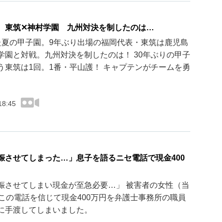
 東筑✕神村学園 九州対決を制したのは…
た夏の甲子園。9年ぶり出場の福岡代表・東筑は鹿児島
学園と対戦。九州対決を制したのは！ 30年ぶりの甲子
う東筑は1回。1番・平山護！ キャプテンがチームを勇
18:45
娠させてしまった…」息子を語るニセ電話で現金400
娠させてしまい現金が至急必要…」 被害者の女性（当
はこの電話を信じて現金400万円を弁護士事務所の職員
に手渡してしまいました。