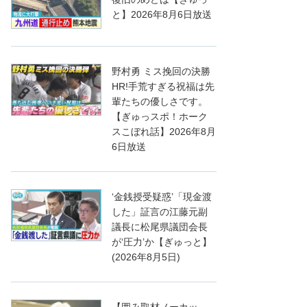
と】2026年8月6日放送
野村勇 ミス挽回の決勝
HR!手荒すぎる祝福は先
輩たちの優しさです。
【ぎゅっスポ！ホーク
スこぼれ話】2026年8月
6日放送
‘金銭授受疑惑’「現金渡
した」証言の江藤元副
議長に松尾県議団会長
が‘圧力’か【ぎゅっと】
(2026年8月5日)
【囲み取材ノーカッ