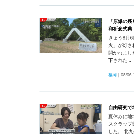
「原爆の残
和祈念式典
きょう8月
火」が灯さ
開かれまし
下された...
福岡
｜
08/06 
自由研究で
夏休みに地
スクラップ
した。 北