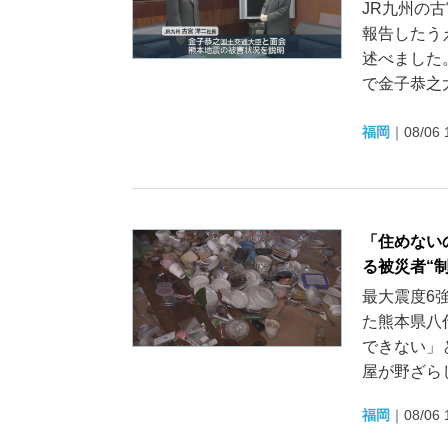
JR九州の
報告したう
述べました
で金子恭之大
福岡
｜
08/06 
「住めない
る被災者“
最大震度6
た熊本県八
できない」
屋が野ざらし
福岡
｜
08/06 