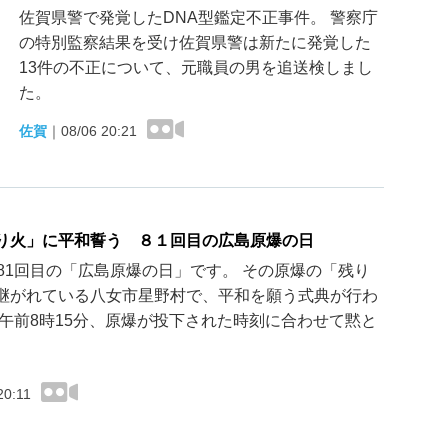
佐賀県警で発覚したDNA型鑑定不正事件。 警察庁
の特別監察結果を受け佐賀県警は新たに発覚した
13件の不正について、元職員の男を追送検しまし
た。
佐賀
｜
08/06 20:21
り火」に平和誓う ８１回目の広島原爆の日
、81回目の「広島原爆の日」です。 その原爆の「残り
継がれている八女市星野村で、平和を願う式典が行わ
 午前8時15分、原爆が投下された時刻に合わせて黙と
20:11