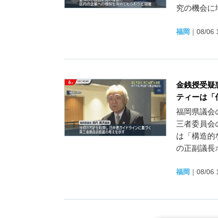
究の機会に地
福岡
｜
08/06 
金銭授受疑
ティーは「
福岡県議会
三者委員会
は「構造的
の正副議長ポ
福岡
｜
08/06 