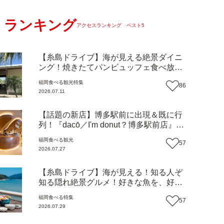
ランキング
アクセスランキング ベスト5
【糸島ドライブ】海が見える絶景ダイニ
ング！焼きたてパンビュッフェ食べ放題
で大人気！糸島市二丈にニューオープン
福岡
食べる
観光
特集
86
『Ibiza Beach Cafe』（福岡・糸島市）
2026.07.11
【まち歩き】
【話題の新店】博多駅前に出現＆既に行
列！『dacō／I'm donut？博多駅前店』徹
底解剖！オーナーシェフ平子さんに聞い
福岡
食べる
観光
57
た楽しみ方＆イチオシメニューも紹介！
2026.07.27
（福岡市博多区）【まち歩き】
【糸島ドライブ】海が見える！知る人ぞ
知る隠れ絶景グルメ！好きな魚を、好き
なだけ！海鮮丼ランチビュッフェ『いと
福岡
食べる
特集
57
はん食堂』（福岡市西区）【まち歩き】
2026.07.29