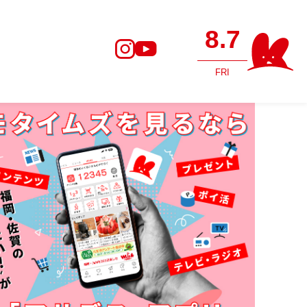
8.7
FRI