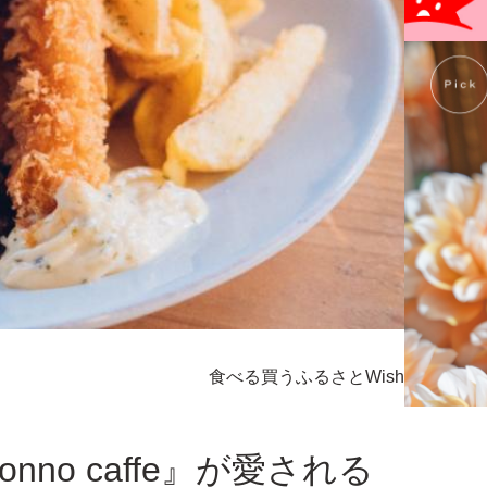
食べる
買う
ふるさとWish
no caffe』が愛される