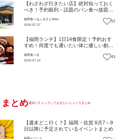
【わざわざ行きたい店】絶対知っておく
べき！予約殺到・話題のパン食べ放題が
主役！地域の愛されビュッフェレストラ
福岡
食べる
ふるさとWish
52
ン『bound garden』（福岡・新宮町）
2026.07.27
【まち歩き】
【福岡ランチ】1日14食限定！予約おす
すめ！何度でも通いたい体に優しい創作
中華『いまここ太宰府』（福岡・太宰府
福岡
食べる
43
市）【まち歩き】
2026.07.14
まとめ
週末にチェックしておきたいニュースまとめ
【週末どこ行く？】福岡・佐賀 8月7～9
日以降に予定されているイベントまとめ
福岡
イベント