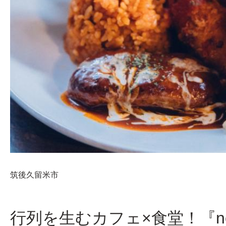
筑後
久留米市
行列を生むカフェ×食堂！『non