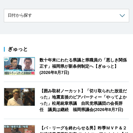
ぎゅっと
数十年来にわたる県議と県職員の「悪しき関係
正す」福岡県が新条例制定へ【ぎゅっと】
(2026年8月7日)
【囲み取材ノーカット】「切り取られた放送だ
った」地震直後のビアパーティー「やってよか
った」松尾統章県議 自民党県議団の会長辞
任 議員は継続 福岡県議会(2026年8月7日)
【パ・リーグを終わらせる男】昨季ＭＶＰ＆２