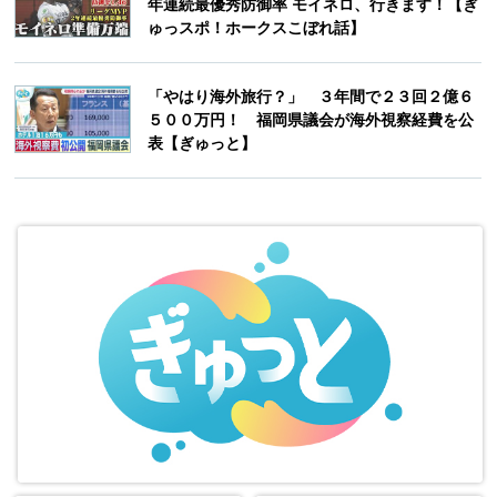
年連続最優秀防御率 モイネロ、行きます！【ぎ
ゅっスポ！ホークスこぼれ話】
「やはり海外旅行？」 ３年間で２３回２億６
５００万円！ 福岡県議会が海外視察経費を公
表【ぎゅっと】