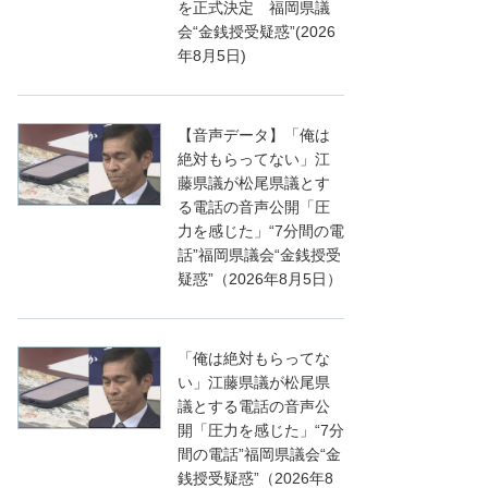
を正式決定 福岡県議
会“金銭授受疑惑”(2026
年8月5日)
【音声データ】「俺は
絶対もらってない」江
藤県議が松尾県議とす
る電話の音声公開「圧
力を感じた」“7分間の電
話”福岡県議会“金銭授受
疑惑”（2026年8月5日）
「俺は絶対もらってな
い」江藤県議が松尾県
議とする電話の音声公
開「圧力を感じた」“7分
間の電話”福岡県議会“金
銭授受疑惑”（2026年8