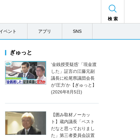
検 索
イベント
アプリ
SNS
ぎゅっと
‘金銭授受疑惑’「現金渡
した」証言の江藤元副
議長に松尾県議団会長
が‘圧力’か【ぎゅっと】
(2026年8月5日)
【囲み取材ノーカッ
ト】蔵内議長「ベスト
だなと思っておりまし
た」第三者委員会設置