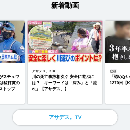
新着動画
アサデス。KBC
動画
がスチュワ
川の死亡事故相次ぐ 安全に遊ぶに
「認めな
成は猛打賞の
は？ キーワードは「深み」と「流
1270日
ストップ
れ」【アサデス。】
アサデス。TV