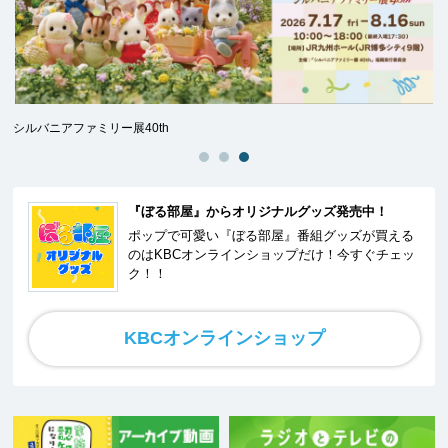
シルバニアファミリー展40th
ト
『ぼる部屋』からオリジナルグッズ発売中！
ポップで可愛い『ぼる部屋』番組グッズが買える
のはKBCオンラインショップだけ！今すぐチェッ
ク！！
KBCオンラインショップ