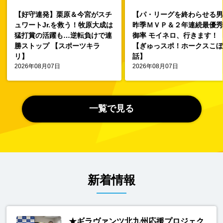
【好守連発】栗原＆今宮がスチ
【パ・リーグを終わらせる
ュワートJr.を救う！牧原大成は
昨季ＭＶＰ＆２年連続最優
猛打賞の活躍も…逆転負けで連
御率 モイネロ、行きます！
勝ストップ 【スポーツキラ
【ぎゅっスポ！ホークスこ
リ】
話】
2026年08月07日
2026年08月07日
一覧で見る
新着情報
★ギラヴァンツ北九州応援プロジェク