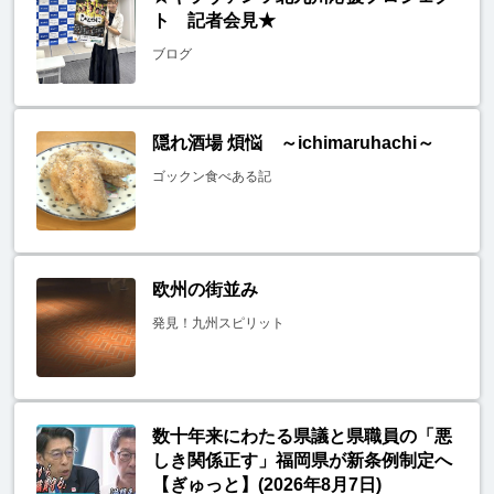
ト 記者会見★
ブログ
隠れ酒場 煩悩 ～ichimaruhachi～
ゴックン食べある記
欧州の街並み
発見！九州スピリット
数十年来にわたる県議と県職員の「悪
しき関係正す」福岡県が新条例制定へ
【ぎゅっと】(2026年8月7日)