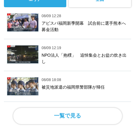
08/09 12:28
アビスパ福岡新季開幕 試合前に選手熊本へ
募金活動
08/09 12:19
NPO法人「抱樸」 追悼集会とお盆の炊き出
し
08/08 18:08
被災地派遣の福岡県警部隊が帰任
一覧で見る