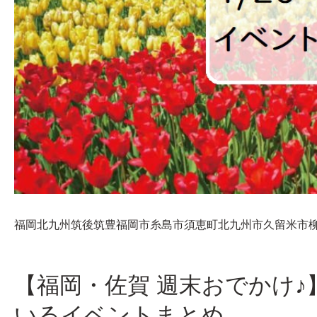
福岡
北九州
筑後
筑豊
福岡市
糸島市
須恵町
北九州市
久留米市
【福岡・佐賀 週末おでかけ♪】
いるイベントまとめ