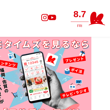
8.7
FRI