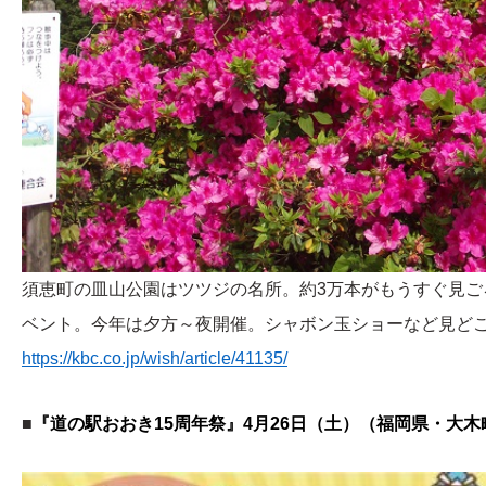
須恵町の皿山公園はツツジの名所。約3万本がもうすぐ見
ベント。今年は夕方～夜開催。シャボン玉ショーなど見ど
https://kbc.co.jp/wish/article/41135/
■
『道の駅おおき15周年祭』4月26日（土）（福岡県・大木