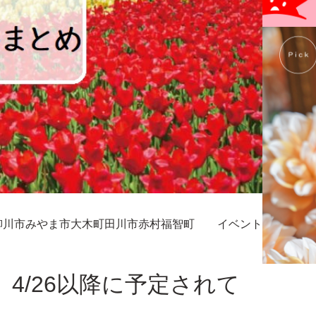
柳川市
みやま市
大木町
田川市
赤村
福智町
イベント
4/26以降に予定されて