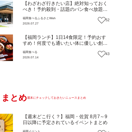
【わざわざ行きたい店】絶対知っておく
べき！予約殺到・話題のパン食べ放題が
主役！地域の愛されビュッフェレストラ
福岡
食べる
ふるさとWish
52
ン『bound garden』（福岡・新宮町）
2026.07.27
【まち歩き】
【福岡ランチ】1日14食限定！予約おす
すめ！何度でも通いたい体に優しい創作
中華『いまここ太宰府』（福岡・太宰府
福岡
食べる
43
市）【まち歩き】
2026.07.14
まとめ
週末にチェックしておきたいニュースまとめ
【週末どこ行く？】福岡・佐賀 8月7～9
日以降に予定されているイベントまとめ
福岡
イベント