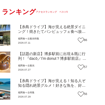
ランキング
アクセスランキング ベスト5
【糸島ドライブ】海が見える絶景ダイニ
ング！焼きたてパンビュッフェ食べ放題
で大人気！糸島市二丈にニューオープン
福岡
食べる
観光
特集
86
『Ibiza Beach Cafe』（福岡・糸島市）
2026.07.11
【まち歩き】
【話題の新店】博多駅前に出現＆既に行
列！『dacō／I'm donut？博多駅前店』徹
底解剖！オーナーシェフ平子さんに聞い
福岡
食べる
観光
57
た楽しみ方＆イチオシメニューも紹介！
2026.07.27
（福岡市博多区）【まち歩き】
【糸島ドライブ】海が見える！知る人ぞ
知る隠れ絶景グルメ！好きな魚を、好き
なだけ！海鮮丼ランチビュッフェ『いと
福岡
食べる
特集
56
はん食堂』（福岡市西区）【まち歩き】
2026.07.29