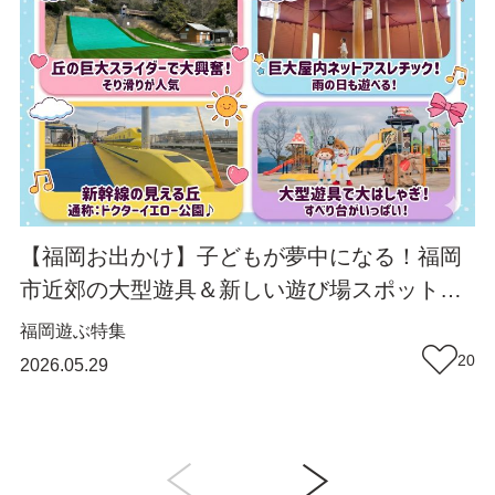
【福岡お出かけ】子どもが夢中になる！福岡
市近郊の大型遊具＆新しい遊び場スポット｜
福岡・春日・大野城・宗像
福岡
遊ぶ
特集
20
2026.05.29