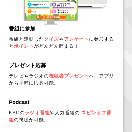
番組に参加
番組と連動した
クイズ
や
アンケート
に参加する
と
ポイント
がどんどん貯まる！
プレゼント応募
テレビやラジオの
視聴者プレゼント
へ、アプリ
から手軽に応募可能。
Podcast
KBCの
ラジオ番組
や人気番組の
スピンオフ番
組
の視聴が可能。