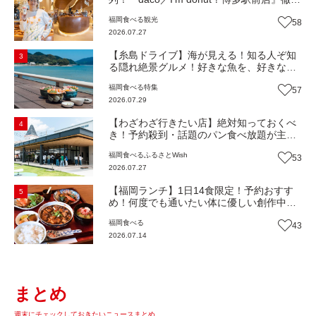
解剖！オーナーシェフ平子さんに聞いた楽
福岡
食べる
観光
58
しみ方＆イチオシメニューも紹介！（福岡
2026.07.27
市博多区）【まち歩き】
【糸島ドライブ】海が見える！知る人ぞ知
3
る隠れ絶景グルメ！好きな魚を、好きなだ
け！海鮮丼ランチビュッフェ『いとはん食
福岡
食べる
特集
57
堂』（福岡市西区）【まち歩き】
2026.07.29
【わざわざ行きたい店】絶対知っておくべ
4
き！予約殺到・話題のパン食べ放題が主
役！地域の愛されビュッフェレストラン
福岡
食べる
ふるさとWish
53
『bound garden』（福岡・新宮町）【まち
2026.07.27
歩き】
【福岡ランチ】1日14食限定！予約おすす
5
め！何度でも通いたい体に優しい創作中華
『いまここ太宰府』（福岡・太宰府市）
福岡
食べる
43
【まち歩き】
2026.07.14
まとめ
週末にチェックしておきたいニュースまとめ