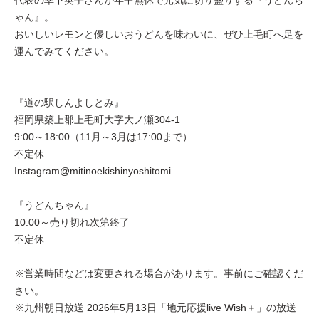
代表の幸下英子さんが年中無休で元気に切り盛りする『うどんち
ゃん』。
おいしいレモンと優しいおうどんを味わいに、ぜひ上毛町へ足を
運んでみてください。
『道の駅しんよしとみ』
福岡県築上郡上毛町大字大ノ瀬304-1
9:00～18:00（11月～3月は17:00まで）
不定休
Instagram@mitinoekishinyoshitomi
『うどんちゃん』
10:00～売り切れ次第終了
不定休
※営業時間などは変更される場合があります。事前にご確認くだ
さい。
※九州朝日放送 2026年5月13日「地元応援live Wish＋」の放送