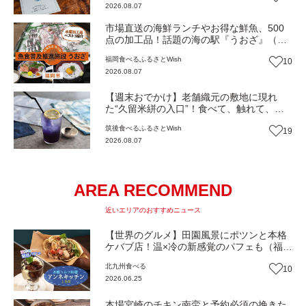
2026.08.07
【まち歩き】
市場直送の海鮮ランチやお得な鮮魚、500
点の加工品！話題の海の駅『うおざ』（福
岡市・長浜）【ふるさとWish】
福岡
食べる
ふるさとWish
10
2026.08.07
【週末おでかけ】老舗織元の敷地に現れ
た“久留米絣の入口”！食べて、触れて、ア
ートにも出会える『SAKATA CAFE』（福
筑後
食べる
ふるさとWish
19
岡・広川町）【まち歩き】
2026.08.07
AREA RECOMMEND
近いエリアのおすすめニュース
【世界のグルメ】田園風景にポツンと本格
ケバブ店！温×冷の新感覚のパフェも（福
岡・上毛町）【トレンド】
北九州
食べる
10
2026.06.25
本場宮崎のチキン南蛮と予約必須の挽きた