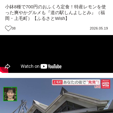
小鉢8種で700円のおふくろ定食！特産レモンを使
った爽やかグルメも『道の駅しんよしとみ』（福
岡・上毛町）【ふるさとWish】
38
2026.05.19