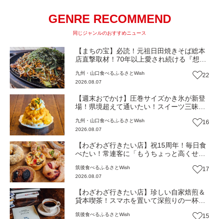
GENRE RECOMMEND
同じジャンルのおすすめニュース
【まちの宝】必読！元祖日田焼きそば総本
店直撃取材！70年以上愛され続ける『想夫
恋』物語～パリパリの一皿を焼き続けて～
九州・山口
食べる
ふるさとWish
22
（大分・日田市）【まち歩き】
2026.08.07
【週末おでかけ】圧巻サイズかき氷が新登
場！県境超えて通いたい！スイーツ三昧の
白いカフェ『cafebiyori（カフェビヨリ）』
九州・山口
食べる
ふるさとWish
16
（大分・日田市）【まち歩き】
2026.08.07
【わざわざ行きたい店】祝15周年！毎日食
べたい！常連客に「もうちょっと高くせん
ね」と言われる名物パン屋！パンと雑貨と
筑後
食べる
ふるさとWish
17
おいしいもの『ニコパン』（福岡・大木
2026.08.07
町）【まち歩き】
【わざわざ行きたい店】珍しい自家焙煎＆
貸本喫茶！スマホを置いて深煎りの一杯と
知らない一冊を味わう贅沢な時間『たみえ
筑後
食べる
ふるさとWish
15
る珈琲店／貸本 利文庫』（福岡・大木町）