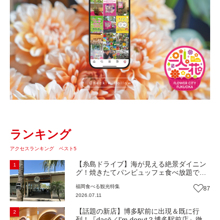
ランキング
アクセスランキング ベスト5
【糸島ドライブ】海が見える絶景ダイニン
1
グ！焼きたてパンビュッフェ食べ放題で大
人気！糸島市二丈にニューオープン『Ibiza
福岡
食べる
観光
特集
87
Beach Cafe』（福岡・糸島市）【まち歩
2026.07.11
き】
【話題の新店】博多駅前に出現＆既に行
2
列！『dacō／I'm donut？博多駅前店』徹底