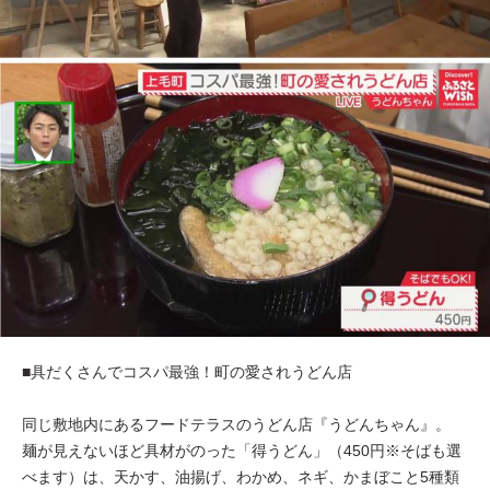
■具だくさんでコスパ最強！町の愛されうどん店
同じ敷地内にあるフードテラスのうどん店『うどんちゃん』。
麺が見えないほど具材がのった「得うどん」（450円※そばも選
べます）は、天かす、油揚げ、わかめ、ネギ、かまぼこと5種類