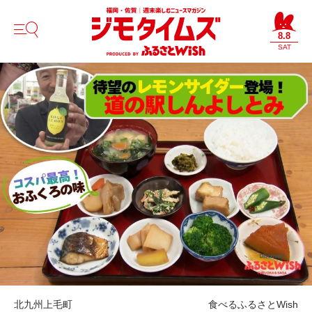
8.8
SAT
北九州
上毛町
食べる
ふるさとWish