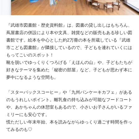
『武雄市図書館・歴史資料館』は、図書の貸し出しはもちろん、
蔦屋書店の併設により本や文具、雑貨などの販売もある珍しい図
書館です。絵本を中心とした約2万冊の本を所蔵している『武雄
市こども図書館』が隣接しているので、子どもを連れていくには
もってこいのスポット！
靴を脱いでゆっくりくつろげる「えほんの山」や、子どもたちが
好きなテーマを集めた「秘密の部屋」など、子どもが思わず本に
夢中になるような空間も。
「スターバックスコーヒー」や「九州パンケーキカフェ」がある
のもうれしいポイント。離乳食の持ち込みが可能なフードコート
や、あかちゃんの休憩室もあるので、小さいお子さんがいるファ
ミリーにも安心です。
慌ただしい年末年始、本を読みながらゆっくり過ごす時間を作っ
てみるのも♡