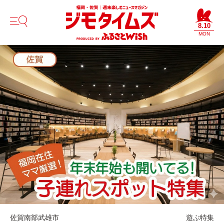
8.10
MON
佐賀南部
武雄市
遊ぶ
特集