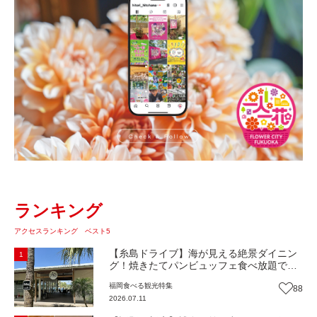
ランキング
アクセスランキング ベスト5
【糸島ドライブ】海が見える絶景ダイニン
1
グ！焼きたてパンビュッフェ食べ放題で大
人気！糸島市二丈にニューオープン『Ibiza
福岡
食べる
観光
特集
88
Beach Cafe』（福岡・糸島市）【まち歩
2026.07.11
き】