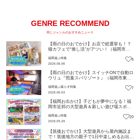
GENRE RECOMMEND
同じジャンルのおすすめニュース
【雨の日のおでかけ】お店で総選挙も！？
猫カフェで“推し活”がアツい！（福岡市中
央区）【トレンド】
福岡
遊ぶ
特集
6
2026.06.06
【雨の日のおでかけ】スイッチONで自動ロ
ウリュ『照葉スパリゾート』（福岡市東
区）に誕生した“王様サウナ”で極上ととの
福岡
遊ぶ
暮らす
特集
7
い体験【トレンド】
2026.06.03
【福岡お出かけ】子どもが夢中になる！福
岡市近郊の大型遊具＆新しい遊び場スポッ
ト｜福岡・春日・大野城・宗像
福岡
遊ぶ
特集
20
2026.05.29
【筑後おでかけ】大型遊具から屋内施設ま
で！筑後地方の親子で1日中楽しめるお出か