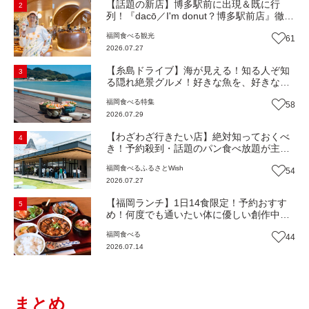
【話題の新店】博多駅前に出現＆既に行
2
列！『dacō／I'm donut？博多駅前店』徹底
解剖！オーナーシェフ平子さんに聞いた楽
福岡
食べる
観光
61
しみ方＆イチオシメニューも紹介！（福岡
2026.07.27
市博多区）【まち歩き】
【糸島ドライブ】海が見える！知る人ぞ知
3
る隠れ絶景グルメ！好きな魚を、好きなだ
け！海鮮丼ランチビュッフェ『いとはん食
福岡
食べる
特集
58
堂』（福岡市西区）【まち歩き】
2026.07.29
【わざわざ行きたい店】絶対知っておくべ
4
き！予約殺到・話題のパン食べ放題が主
役！地域の愛されビュッフェレストラン
福岡
食べる
ふるさとWish
54
『bound garden』（福岡・新宮町）【まち
2026.07.27
歩き】
【福岡ランチ】1日14食限定！予約おすす
5
め！何度でも通いたい体に優しい創作中華
『いまここ太宰府』（福岡・太宰府市）
福岡
食べる
44
【まち歩き】
2026.07.14
まとめ