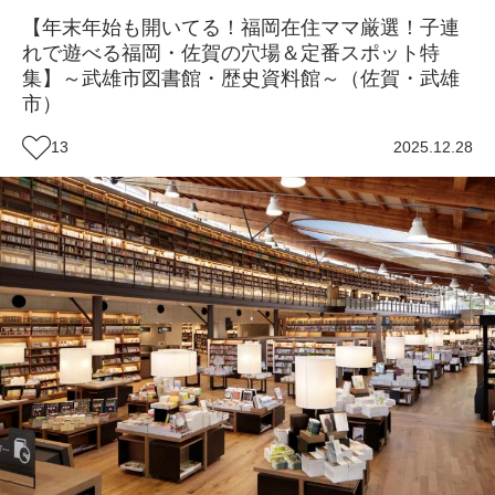
【年末年始も開いてる！福岡在住ママ厳選！子連
れで遊べる福岡・佐賀の穴場＆定番スポット特
集】～武雄市図書館・歴史資料館～（佐賀・武雄
市）
13
2025.12.28