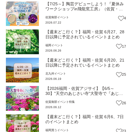
【7/25～】陶芸デビューしよう！『夏休み
ワークショップin飛龍窯工房』（佐賀・武
雄市）【イベント】
佐賀南部
イベント
4
2026.07.22
【週末どこ行く？】福岡・佐賀 6月27、28
日以降に予定されているイベントまとめ
福岡
イベント
17
2026.06.26
【週末どこ行く？】福岡・佐賀 6月20、21
日以降に予定されているイベントまとめ
北九州
イベント
25
2026.06.19
【2026福岡・佐賀アジサイ】【6/5～
30】"天空のあじさい寺"大聖寺で『あじさ
いまつり』5000株が彩る山上の別世界へ
佐賀南部
イベント
特集
26
（佐賀・武雄市）【イベント】
2026.06.12
【週末どこ行く？】福岡・佐賀 6月6、7日
のイベントまとめ
福岡
買う
イベント
23