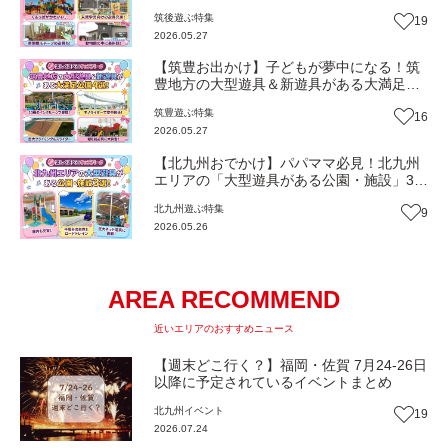
けスポットまとめ｜久留米・広川・大川・
筑後
遊ぶ
特集
19
大牟田
2026.05.27
【筑豊お出かけ】子どもが夢中になる！筑
豊地方の大型遊具＆新遊具がある大満足公
園4選！｜飯塚・大任・鞍手・添田
筑豊
遊ぶ
特集
16
2026.05.27
【北九州おでかけ】パパママ必見！北九州
エリアの「大型遊具がある公園・施設」3
選|北九州・遠賀・芦屋
北九州
遊ぶ
特集
9
2026.05.26
AREA RECOMMEND
近いエリアのおすすめニュース
【週末どこ行く？】福岡・佐賀 7月24-26日
以降に予定されているイベントまとめ
北九州
イベント
19
2026.07.24