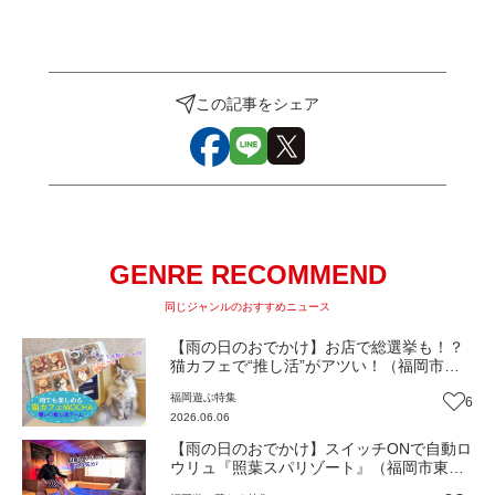
この記事をシェア
GENRE RECOMMEND
同じジャンルのおすすめニュース
【雨の日のおでかけ】お店で総選挙も！？
猫カフェで“推し活”がアツい！（福岡市中
央区）【トレンド】
福岡
遊ぶ
特集
6
2026.06.06
【雨の日のおでかけ】スイッチONで自動ロ
ウリュ『照葉スパリゾート』（福岡市東
区）に誕生した“王様サウナ”で極上ととの