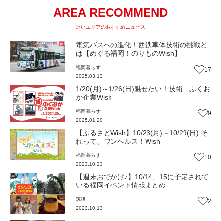
AREA RECOMMEND
近いエリアのおすすめニュース
電気バスへの進化！西鉄車体技術の挑戦と
は【めぐる福岡！のりものWish】
福岡
暮らす
17
2025.03.13
1/20(月)～1/26(日)魅せたい！技術 ふくお
か企業Wish
福岡
暮らす
9
2025.01.20
【ふるさとWish】10/23(月)～10/29(日) そ
れって、ワンへルス！Wish
福岡
暮らす
10
2023.10.23
【週末おでかけ♪】10/14、15に予定されて
いる福岡イベント情報まとめ
筑後
2
2023.10.13