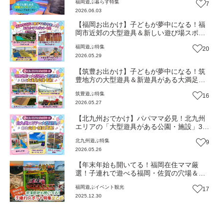
福岡
遊ぶ
暮らす
特集
7
い体験【トレンド】
2026.06.03
【福岡お出かけ】子どもが夢中になる！福
岡市近郊の大型遊具＆新しい遊び場スポッ
ト｜福岡・春日・大野城・宗像
福岡
遊ぶ
特集
20
2026.05.29
【筑豊お出かけ】子どもが夢中になる！筑
豊地方の大型遊具＆新遊具がある大満足公
園4選！｜飯塚・大任・鞍手・添田
筑豊
遊ぶ
特集
16
2026.05.27
【北九州おでかけ】パパママ必見！北九州
エリアの「大型遊具がある公園・施設」3
選|北九州・遠賀・芦屋
北九州
遊ぶ
特集
9
2026.05.26
【年末年始も開いてる！福岡在住ママ厳
選！子連れで遊べる福岡・佐賀の穴場＆定
番スポット特集】まとめ
福岡
遊ぶ
イベント
観光
17
2025.12.30