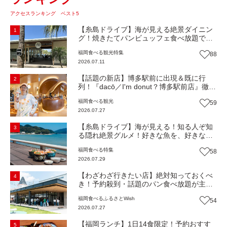
アクセスランキング ベスト5
【糸島ドライブ】海が見える絶景ダイニン
1
グ！焼きたてパンビュッフェ食べ放題で大
人気！糸島市二丈にニューオープン『Ibiza
福岡
食べる
観光
特集
88
Beach Cafe』（福岡・糸島市）【まち歩
2026.07.11
き】
【話題の新店】博多駅前に出現＆既に行
2
列！『dacō／I'm donut？博多駅前店』徹底
解剖！オーナーシェフ平子さんに聞いた楽
福岡
食べる
観光
59
しみ方＆イチオシメニューも紹介！（福岡
2026.07.27
市博多区）【まち歩き】
【糸島ドライブ】海が見える！知る人ぞ知
3
る隠れ絶景グルメ！好きな魚を、好きなだ
け！海鮮丼ランチビュッフェ『いとはん食
福岡
食べる
特集
58
堂』（福岡市西区）【まち歩き】
2026.07.29
【わざわざ行きたい店】絶対知っておくべ
4
き！予約殺到・話題のパン食べ放題が主
役！地域の愛されビュッフェレストラン
福岡
食べる
ふるさとWish
54
『bound garden』（福岡・新宮町）【まち
2026.07.27
歩き】
【福岡ランチ】1日14食限定！予約おすす
5