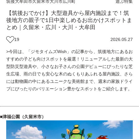
筑後
大牟田市
久留米市
大川市
広川町
遊ぶ
特集
【筑後おでかけ】大型遊具から屋内施設まで！筑
後地方の親子で1日中楽しめるお出かけスポットま
とめ｜久留米・広川・大川・大牟田
19
2026.05.27
>今回は、「ジモタイムズWish」の記事から、筑後地方にあるお
すすめの子ども向けスポットを厳選！リニューアルした最新の大
型防災型遊具や、小さなお子さんの公園デビューにぴったりな芝
生広場、雨の日でも安心な木のぬくもりあふれる屋内施設、さら
には動物園の中にあるユニークな美術館まで、週末の家族ドライ
ブにぴったりのバリエーション豊かなスポットをご紹介します。
■津福公園（久留米市）