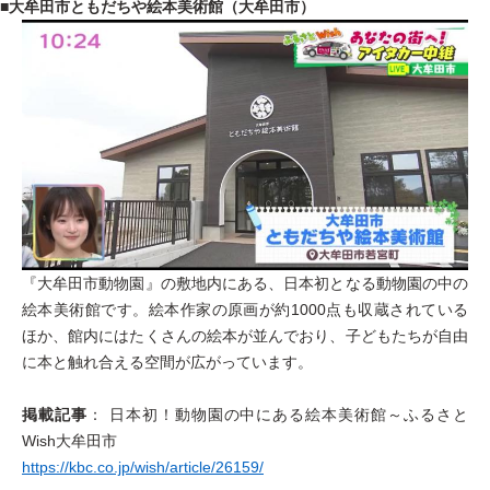
■大牟田市ともだちや絵本美術館（大牟田市）
『大牟田市動物園』の敷地内にある、日本初となる動物園の中の
絵本美術館です。絵本作家の原画が約1000点も収蔵されている
ほか、館内にはたくさんの絵本が並んでおり、子どもたちが自由
に本と触れ合える空間が広がっています。
掲載記事
： 日本初！動物園の中にある絵本美術館～ふるさと
Wish大牟田市
https://kbc.co.jp/wish/article/26159/