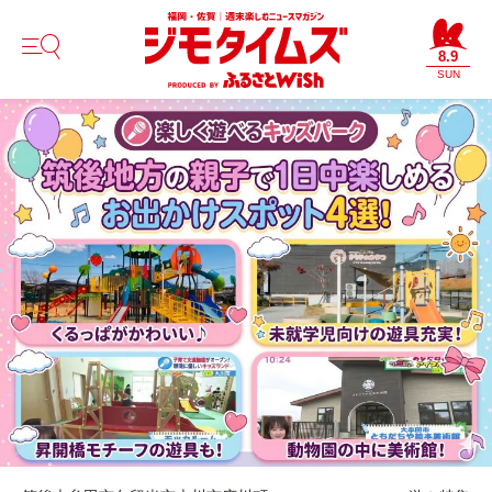
8.9
SUN