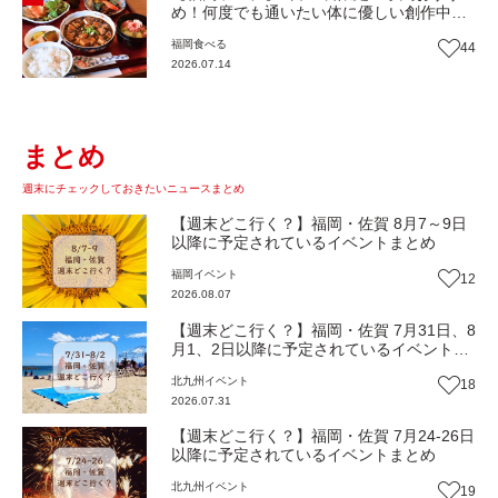
め！何度でも通いたい体に優しい創作中華
『いまここ太宰府』（福岡・太宰府市）
福岡
食べる
44
【まち歩き】
2026.07.14
まとめ
週末にチェックしておきたいニュースまとめ
【週末どこ行く？】福岡・佐賀 8月7～9日
以降に予定されているイベントまとめ
福岡
イベント
12
2026.08.07
【週末どこ行く？】福岡・佐賀 7月31日、8
月1、2日以降に予定されているイベントま
とめ
北九州
イベント
18
2026.07.31
【週末どこ行く？】福岡・佐賀 7月24-26日
以降に予定されているイベントまとめ
北九州
イベント
19