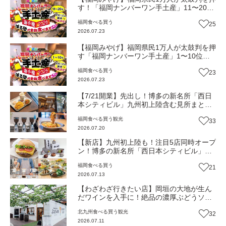
す！「福岡ナンバーワン手土産」11〜20
位 ぼる塾＆ゲストも大絶賛！
福岡
食べる
買う
25
2026.07.23
【福岡みやげ】福岡県民1万人が太鼓判を押
す「福岡ナンバーワン手土産」1〜10位
ぼる塾＆ゲストも大絶賛！
福岡
食べる
買う
23
2026.07.23
【7/21開業】先出し！博多の新名所「西日
本シティビル」九州初上陸含む見所まとめ
記事（福岡市博多区）
福岡
食べる
買う
観光
33
2026.07.20
【新店】九州初上陸も！注目5店同時オープ
ン！博多の新名所「西日本シティビル」が
7/21開業（福岡市博多区）
福岡
食べる
買う
21
2026.07.13
【わざわざ行きたい店】岡垣の大地が生ん
だワインを入手に！絶品の濃厚ぶどうソフ
トクリームも！森の中で特別なひと時を
北九州
食べる
買う
観光
32
『ぶどうの樹のワイナリー』（福岡・岡垣
2026.07.11
町）【まち歩き】