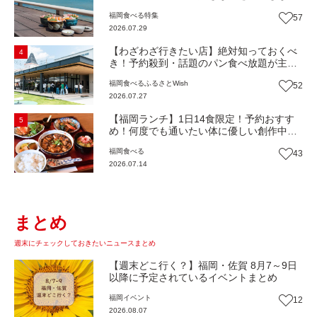
け！海鮮丼ランチビュッフェ『いとはん食
福岡
食べる
特集
57
堂』（福岡市西区）【まち歩き】
2026.07.29
【わざわざ行きたい店】絶対知っておくべ
4
き！予約殺到・話題のパン食べ放題が主
役！地域の愛されビュッフェレストラン
福岡
食べる
ふるさとWish
52
『bound garden』（福岡・新宮町）【まち
2026.07.27
歩き】
【福岡ランチ】1日14食限定！予約おすす
5
め！何度でも通いたい体に優しい創作中華
『いまここ太宰府』（福岡・太宰府市）
福岡
食べる
43
【まち歩き】
2026.07.14
まとめ
週末にチェックしておきたいニュースまとめ
【週末どこ行く？】福岡・佐賀 8月7～9日
以降に予定されているイベントまとめ
福岡
イベント
12
2026.08.07