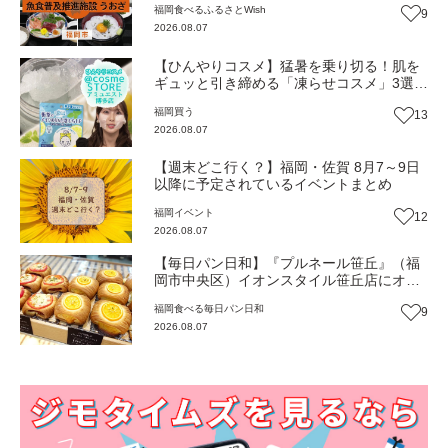
福岡
食べる
ふるさとWish
9
2026.08.07
【ひんやりコスメ】猛暑を乗り切る！肌を
ギュッと引き締める「凍らせコスメ」3選
【トレンド】
福岡
買う
13
2026.08.07
【週末どこ行く？】福岡・佐賀 8月7～9日
以降に予定されているイベントまとめ
福岡
イベント
12
2026.08.07
【毎日パン日和】『プルネール笹丘』（福
岡市中央区）イオンスタイル笹丘店にオー
プン！従業員みんなで作り上げる地域密着
福岡
食べる
毎日パン日和
9
パン【福岡パン】
2026.08.07