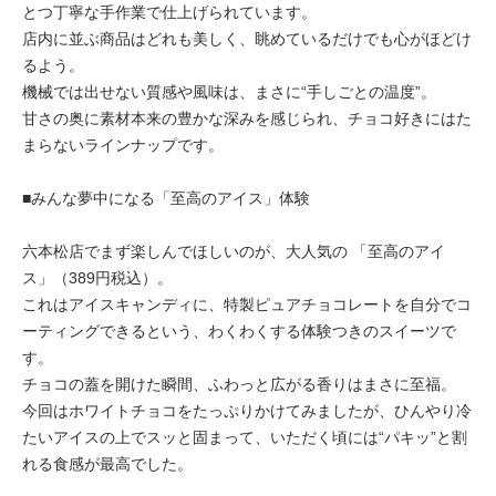
とつ丁寧な手作業で仕上げられています。
店内に並ぶ商品はどれも美しく、眺めているだけでも心がほどけ
るよう。
機械では出せない質感や風味は、まさに“手しごとの温度”。
甘さの奥に素材本来の豊かな深みを感じられ、チョコ好きにはた
まらないラインナップです。
■みんな夢中になる「至高のアイス」体験
六本松店でまず楽しんでほしいのが、大人気の 「至高のアイ
ス」（389円税込）。
これはアイスキャンディに、特製ピュアチョコレートを自分でコ
ーティングできるという、わくわくする体験つきのスイーツで
す。
チョコの蓋を開けた瞬間、ふわっと広がる香りはまさに至福。
今回はホワイトチョコをたっぷりかけてみましたが、ひんやり冷
たいアイスの上でスッと固まって、いただく頃には“パキッ”と割
れる食感が最高でした。