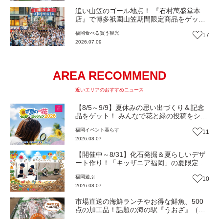
追い山笠のゴール地点！ 『石村萬盛堂本
店』で博多祇園山笠期間限定商品をゲット
せよ！祇園饅頭、大黒飴、限定エコバッグ
福岡
食べる
買う
観光
17
福袋「福よせ」（福岡市博多区）【まち歩
2026.07.09
き】
AREA RECOMMEND
近いエリアのおすすめニュース
【8/5～9/9】夏休みの思い出づくり＆記念
品をゲット！ みんなで花と緑の投稿をシェ
アしながら 「夏の一花ミッション」にチャ
福岡
イベント
暮らす
11
レンジ【一人一花はなきん便り】Vol.55
2026.08.07
【開催中～8/31】化石発掘＆夏らしいデザ
ート作り！「キッザニア福岡」の夏限定ア
クティビティが熱い‼（福岡市博多区）
福岡
遊ぶ
10
2026.08.07
市場直送の海鮮ランチやお得な鮮魚、500
点の加工品！話題の海の駅『うおざ』（福
岡市・長浜）【ふるさとWish】