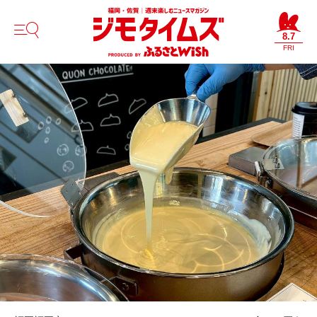
8.7
FRI