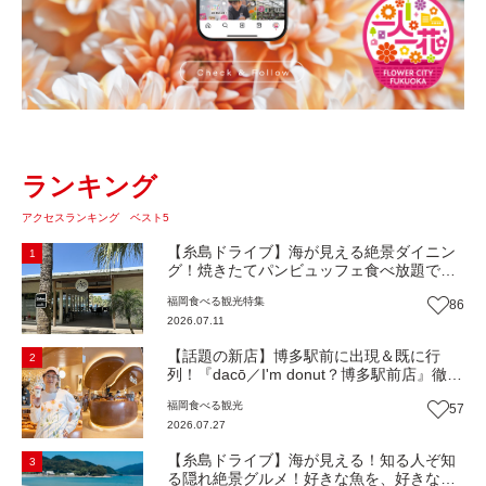
ランキング
アクセスランキング ベスト5
【糸島ドライブ】海が見える絶景ダイニン
1
グ！焼きたてパンビュッフェ食べ放題で大
人気！糸島市二丈にニューオープン『Ibiza
福岡
食べる
観光
特集
86
Beach Cafe』（福岡・糸島市）【まち歩
2026.07.11
き】
【話題の新店】博多駅前に出現＆既に行
2
列！『dacō／I'm donut？博多駅前店』徹底
解剖！オーナーシェフ平子さんに聞いた楽
福岡
食べる
観光
57
しみ方＆イチオシメニューも紹介！（福岡
2026.07.27
市博多区）【まち歩き】
【糸島ドライブ】海が見える！知る人ぞ知
3
る隠れ絶景グルメ！好きな魚を、好きなだ