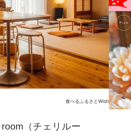
食べる
ふるさとWish
 room（チェリルー