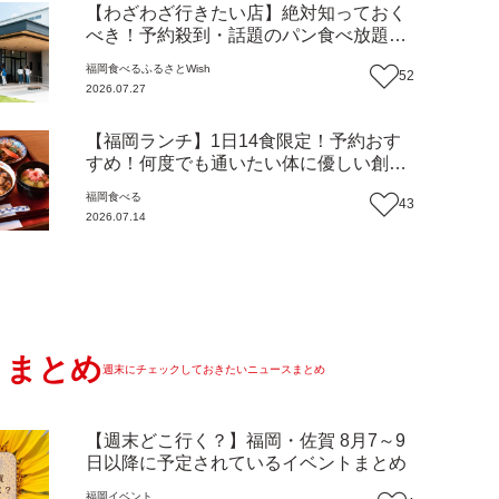
【わざわざ行きたい店】絶対知っておく
べき！予約殺到・話題のパン食べ放題が
主役！地域の愛されビュッフェレストラ
福岡
食べる
ふるさとWish
52
ン『bound garden』（福岡・新宮町）
2026.07.27
【まち歩き】
【福岡ランチ】1日14食限定！予約おす
すめ！何度でも通いたい体に優しい創作
中華『いまここ太宰府』（福岡・太宰府
福岡
食べる
43
市）【まち歩き】
2026.07.14
まとめ
週末にチェックしておきたいニュースまとめ
【週末どこ行く？】福岡・佐賀 8月7～9
日以降に予定されているイベントまとめ
福岡
イベント