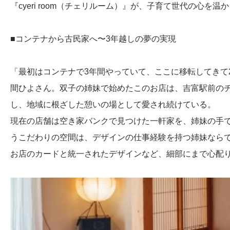
『cyeri room（チェリルーム）』が、子育て世代の心を温
■コンテナから古民家へ〜3年越しの夢の実現
「最初はコンテナで3年間やっていて、ここに移転してきて
間ひよさん。双子の姉妹で始めたこのお店は、吉富駅前の
し、地域に根ざした憩いの場として愛され続けている。
現在の店舗は空き家バンクで見つけた一軒家を、姉妹の手
うこだわりの空間は、デザインの仕事経験を持つ姉妹なら
お店のカードと統一されたデザインなど、細部にまで心配