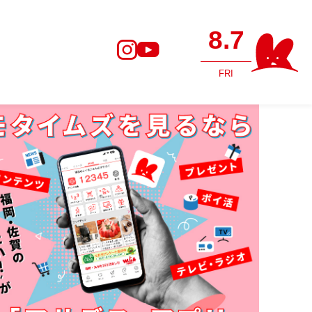
8.7
FRI