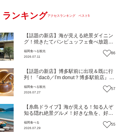
ランキング
アクセスランキング ベスト5
【話題の新店】海が見える絶景ダイニン
グ！焼きたてパンビュッフェ食べ放題で
大人気！糸島市二丈にニューオープン
福岡
食べる
観光
86
『Ibiza Beach Cafe』（福岡・糸島市）
2026.07.11
【まち歩き】
【話題の新店】博多駅前に出現＆既に行
列！『dacō／I'm donut？博多駅前店』徹
底解剖！オーナーシェフ平子さんに聞い
福岡
食べる
観光
57
た楽しみ方＆イチオシメニューも紹介！
2026.07.27
（福岡市博多区）【まち歩き】
【糸島ドライブ】海が見える！知る人ぞ
知る隠れ絶景グルメ！好きな魚を、好き
なだけ！海鮮丼ランチビュッフェ『いと
福岡
食べる
55
はん食堂』（福岡市西区）【まち歩き】
2026.07.29