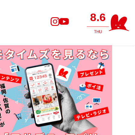
8.6
THU