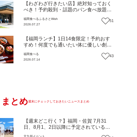
【わざわざ行きたい店】絶対知っておく
べき！予約殺到・話題のパン食べ放題が
主役！地域の愛されビュッフェレストラ
福岡
食べる
ふるさとWish
51
ン『bound garden』（福岡・新宮町）
2026.07.27
【まち歩き】
【福岡ランチ】1日14食限定！予約おす
すめ！何度でも通いたい体に優しい創作
中華『いまここ太宰府』（福岡・太宰府
福岡
食べる
43
市）【まち歩き】
2026.07.14
まとめ
週末にチェックしておきたいニュースまとめ
【週末どこ行く？】福岡・佐賀 7月31
日、8月1、2日以降に予定されているイ
ベントまとめ
北九州
イベント