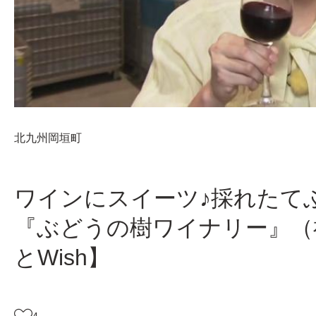
北九州
岡垣町
ワインにスイーツ♪採れたて
『ぶどうの樹ワイナリー』（
とWish】