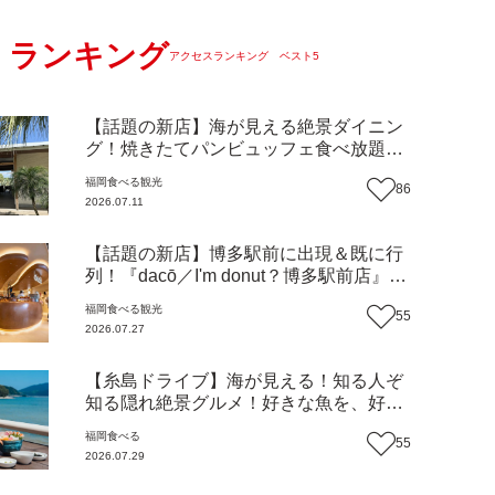
ランキング
アクセスランキング ベスト5
【話題の新店】海が見える絶景ダイニン
グ！焼きたてパンビュッフェ食べ放題で
大人気！糸島市二丈にニューオープン
福岡
食べる
観光
86
『Ibiza Beach Cafe』（福岡・糸島市）
2026.07.11
【まち歩き】
【話題の新店】博多駅前に出現＆既に行
列！『dacō／I'm donut？博多駅前店』徹
底解剖！オーナーシェフ平子さんに聞い
福岡
食べる
観光
55
た楽しみ方＆イチオシメニューも紹介！
2026.07.27
（福岡市博多区）【まち歩き】
【糸島ドライブ】海が見える！知る人ぞ
知る隠れ絶景グルメ！好きな魚を、好き
なだけ！海鮮丼ランチビュッフェ『いと
福岡
食べる
55
はん食堂』（福岡市西区）【まち歩き】
2026.07.29