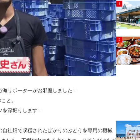
4
5
心海リポーターがお邪魔しました！
のこと。
ツを深堀りします！
の自社畑で収穫されたばかりのぶどうを専用の機械