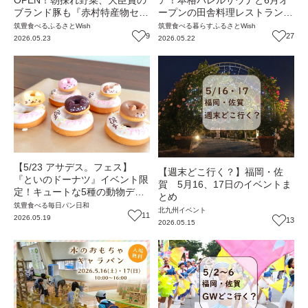
ブランド豚も『赤村特産物セン
ープンの田舎料理レストランを
ター』（福岡・赤村）【ふるさ
大満喫(福岡・赤村)【ふるさと
筑豊
食べる
ふるさとWish
筑豊
食べる
暮らす
ふるさとWish
とWish】
9
Wish】
27
2026.05.23
2026.05.22
【5/23 アサデス。フェス】
【週末どこ行く？】福岡・佐
『といのドーナツ』イベント限
賀 5月16、17日のイベントま
定！キュートな5種の動物デコ
とめ
ドーナツ♡
筑豊
食べる
毎日パン日和
北九州
イベント
11
2026.05.19
13
2026.05.15