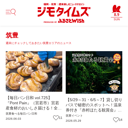
8.9
SUN
筑豊
週末にチェックしておきたい筑豊エリアのニュース
【毎日パン日和 vol.725】
【5/29～31・6/5～7】貸し切り
『Pont Pain』（宮若市）宮若
バスで秘密のスポットへ！温泉
産食材のおいしさ届ける！全国
券付き『赤村ほたる観賞会』
最優秀賞「レモンロール」も注
筑豊
食べる
毎日パン日和
（福岡・赤村）【イベント】
筑豊
イベント
目【福岡パン】
11
2026.06.03
14
2026.05.29