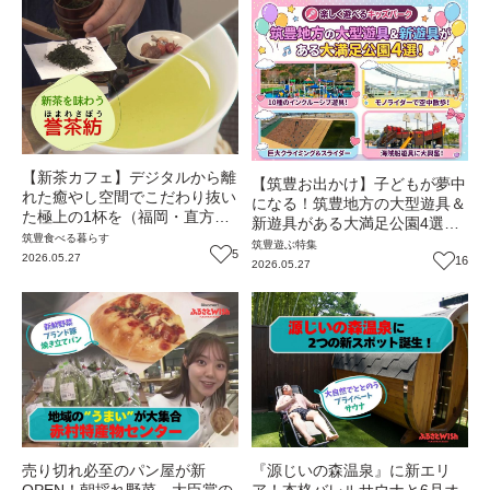
【新茶カフェ】デジタルから離
【筑豊お出かけ】子どもが夢中
れた癒やし空間でこだわり抜い
になる！筑豊地方の大型遊具＆
た極上の1杯を（福岡・直方
新遊具がある大満足公園4選！
市）【トレンド】
筑豊
食べる
暮らす
｜飯塚・大任・鞍手・添田
筑豊
遊ぶ
特集
5
2026.05.27
16
2026.05.27
売り切れ必至のパン屋が新
『源じいの森温泉』に新エリ
OPEN！朝採れ野菜、大臣賞の
ア！本格バレルサウナと6月オ