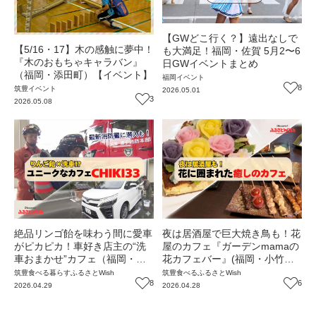
【GWどこ行く？】遠出なしで
【5/16・17】木の感触に夢中！
も大満足！福岡・佐賀 5月2〜6
『木のおもちゃキャラバン』
日GWイベントまとめ
（福岡・添田町）【イベント】
福岡
イベント
8
筑豊
イベント
2026.05.01
3
2026.05.08
絶品リンゴ飴を味わう間に愛車
夜は居酒屋で巨大焼き鳥も！花
がピカピカ！車好き店主の“洗
屋のカフェ『ガーデンmamaの
車おまかせ”カフェ（福岡・小
花カフェバー』(福岡・小竹町)
竹町）【ふるさとWish】
【ふるさとWish】
筑豊
食べる
暮らす
ふるさとWish
筑豊
食べる
ふるさとWish
8
6
2026.04.29
2026.04.28