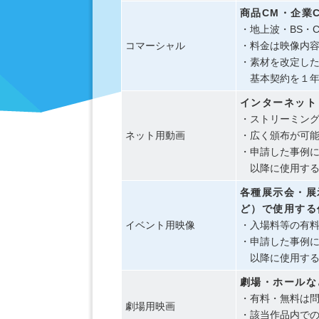
商品CM・企業
・地上波・BS・
コマーシャル
・料金は映像内
・素材を改定し
基本契約を１
インターネット
・ストリーミン
ネット用動画
・広く頒布が可
・申請した事例
以降に使用する
各種展示会・展
ど）で使用する
イベント用映像
・入場料等の有
・申請した事例
以降に使用す
劇場・ホールな
・有料・無料は
劇場用映画
・該当作品内で