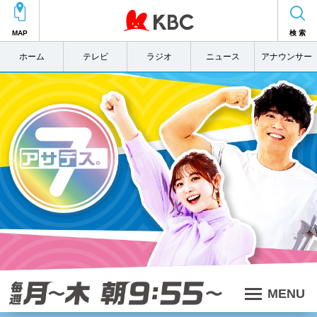
MAP
検 索
ホーム
テレビ
ラジオ
ニュース
アナウンサー
アサデス。7「毎週月～木 あさ9:55スタート」
MENU