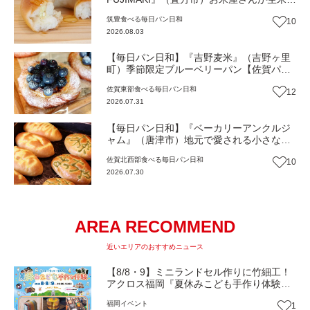
ら作るモチモチベーグル【福岡パン】
筑豊
食べる
毎日パン日和
10
2026.08.03
【毎日パン日和】『吉野麦米』（吉野ヶ里
町）季節限定ブルーベリーパン【佐賀パ
ン】
佐賀東部
食べる
毎日パン日和
12
2026.07.31
【毎日パン日和】『ベーカリーアンクルジ
ャム』（唐津市）地元で愛される小さなパ
ン屋さん【佐賀パン】
佐賀北西部
食べる
毎日パン日和
10
2026.07.30
AREA RECOMMEND
近いエリアのおすすめニュース
【8/8・9】ミニランドセル作りに竹細工！
アクロス福岡『夏休みこども手作り体験』
伝統工芸の職人が直接手ほどき！（福岡市
福岡
イベント
1
中央区）【イベント】