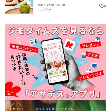
同時オープン！店舗限定の新商品も【福岡
福岡
食べる
毎日パン日和
8
パン】
2026.08.04