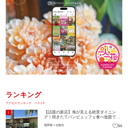
ランキング
アクセスランキング ベスト5
【話題の新店】海が見える絶景ダイニン
1
グ！焼きたてパンビュッフェ食べ放題で大
人気！糸島市二丈にニューオープン『Ibiza
福岡
食べる
観光
86
Beach Cafe』（福岡・糸島市）【まち歩