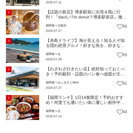
2026.07.11
き】
【話題の新店】博多駅前に出現＆既に行
2
列！『dacō／I'm donut？博多駅前店』徹底
解剖！オーナーシェフ平子さんに聞いた楽
福岡
食べる
観光
55
しみ方＆イチオシメニューも紹介！（福岡
2026.07.27
市博多区）【まち歩き】
【糸島ドライブ】海が見える！知る人ぞ知
3
る隠れ絶景グルメ！好きな魚を、好きなだ
け！海鮮丼ランチビュッフェ『いとはん食
福岡
食べる
55
堂』（福岡市西区）【まち歩き】
2026.07.29
【わざわざ行きたい店】絶対知っておくべ
4
き！予約殺到・話題のパン食べ放題が主
役！地域の愛されビュッフェレストラン
福岡
食べる
ふるさとWish
51
『bound garden』（福岡・新宮町）【まち
2026.07.27
歩き】
【福岡ランチ】1日14食限定！予約おすす
5
め！何度でも通いたい体に優しい創作中華
『いまここ太宰府』（福岡・太宰府市）
福岡
食べる
43
【まち歩き】
2026.07.14