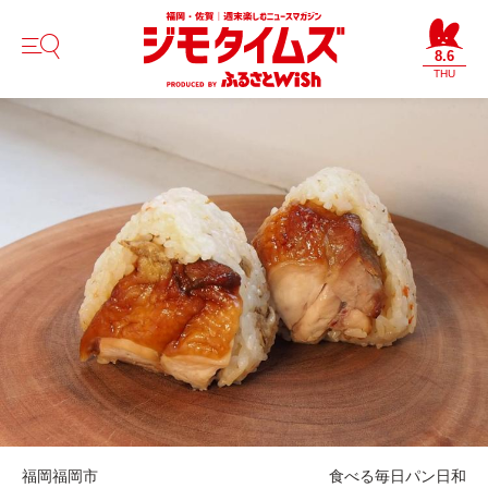
8.6
THU
福岡
福岡市
食べる
毎日パン日和