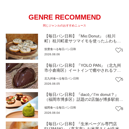
GENRE RECOMMEND
同じジャンルのおすすめニュース
【毎日パン日和】『Mio:Donut』（桂川
町）桂川町産サツマイモを使ったふわもち
食感ドーナツ【福岡パン】
筑豊
食べる
毎日パン日和
1
2026.08.06
【毎日パン日和】『YOLO PAN』（北九州
市小倉南区）イートインで癒やされるフワ
フワのほっこりパン屋【福岡パン】
北九州
食べる
毎日パン日和
5
2026.08.05
【毎日パン日和】『dacō／I'm donut？』
（福岡市博多区）話題の2店舗が博多駅前に
同時オープン！店舗限定の新商品も【福岡
福岡
食べる
毎日パン日和
8
パン】
2026.08.04
【毎日パン日和】『生米ベーグル専門店
FUJIMAKI』（直方市）お米屋さんが生米か