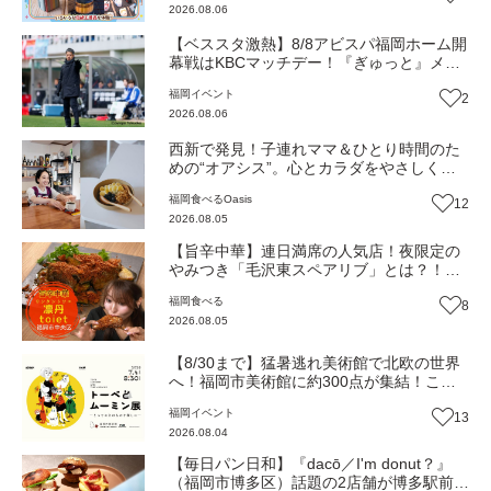
2026.08.06
【ベススタ激熱】8/8アビスパ福岡ホーム開
幕戦はKBCマッチデー！『ぎゅっと』メン
バーと一緒に熱く盛り上がろう‼
福岡
イベント
2
2026.08.06
西新で発見！子連れママ＆ひとり時間のた
めの“オアシス”。心とカラダをやさしく解
きほぐしてくれるとっておきのカフェ『墨
福岡
食べる
Oasis
12
西哥』（福岡市早良区）【Oasis~心の休息
2026.08.05
地をめぐる旅~】
【旨辛中華】連日満席の人気店！夜限定の
やみつき「毛沢東スペアリブ」とは？！
（福岡市中央区）【トレンド】
福岡
食べる
8
2026.08.05
【8/30まで】猛暑逃れ美術館で北欧の世界
へ！福岡市美術館に約300点が集結！この
夏限定の心癒されるとっておきの時間『ト
福岡
イベント
13
ーベとムーミン展』【イベント】
2026.08.04
【毎日パン日和】『dacō／I'm donut？』
（福岡市博多区）話題の2店舗が博多駅前に