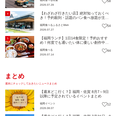
福岡
食べる
特集
58
堂』（福岡市西区）【まち歩き】
2026.07.29
【わざわざ行きたい店】絶対知っておくべ
4
き！予約殺到・話題のパン食べ放題が主
役！地域の愛されビュッフェレストラン
福岡
食べる
ふるさとWish
54
『bound garden』（福岡・新宮町）【まち
2026.07.27
歩き】
【福岡ランチ】1日14食限定！予約おすす
5
め！何度でも通いたい体に優しい創作中華
『いまここ太宰府』（福岡・太宰府市）
福岡
食べる
44
【まち歩き】
2026.07.14
まとめ
週末にチェックしておきたいニュースまとめ
【週末どこ行く？】福岡・佐賀 8月7～9日
以降に予定されているイベントまとめ
福岡
イベント
12
2026.08.07