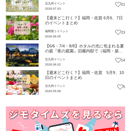
北九州
イベント
21
2026.07.03
【週末どこ行く？】福岡・佐賀 6月6、7日
のイベントまとめ
福岡
買う
イベント
23
2026.06.05
【6/6・7/4・8/8】ホタルの光に包まれる夏
の庭『夜の庭園』旧藏内邸で（福岡・築上
町）【イベント】
北九州
イベント
14
2026.06.02
【週末どこ行く？】福岡・佐賀 5月9、10
日のイベントまとめ
北九州
イベント
5
2026.05.08