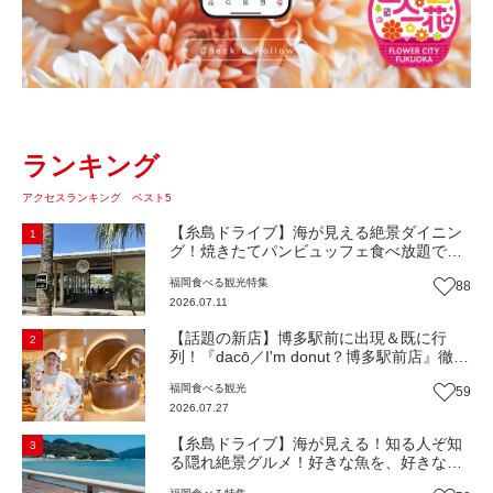
ランキング
アクセスランキング ベスト5
【糸島ドライブ】海が見える絶景ダイニン
1
グ！焼きたてパンビュッフェ食べ放題で大
人気！糸島市二丈にニューオープン『Ibiza
福岡
食べる
観光
特集
88
Beach Cafe』（福岡・糸島市）【まち歩
2026.07.11
き】
【話題の新店】博多駅前に出現＆既に行
2
列！『dacō／I'm donut？博多駅前店』徹底
解剖！オーナーシェフ平子さんに聞いた楽
福岡
食べる
観光
59
しみ方＆イチオシメニューも紹介！（福岡
2026.07.27
市博多区）【まち歩き】
【糸島ドライブ】海が見える！知る人ぞ知
3
る隠れ絶景グルメ！好きな魚を、好きなだ
け！海鮮丼ランチビュッフェ『いとはん食