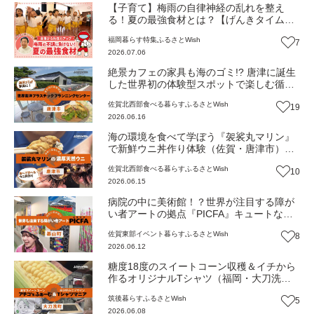
【子育て】梅雨の自律神経の乱れを整え
る！夏の最強食材とは？【げんきタイム
ズ】
福岡
暮らす
特集
ふるさとWish
7
2026.07.06
絶景カフェの家具も海のゴミ!? 唐津に誕生
した世界初の体験型スポットで楽しむ循環
型グルメ（佐賀・唐津市）【ふるさと
佐賀北西部
食べる
暮らす
ふるさとWish
19
Wish】
2026.06.16
海の環境を食べて学ぼう『袈裟丸マリン』
で新鮮ウニ丼作り体験（佐賀・唐津市）
【ふるさとWish】
佐賀北西部
食べる
暮らす
ふるさとWish
10
2026.06.15
病院の中に美術館！？世界が注目する障が
い者アートの拠点『PICFA』キュートなオ
リジナルグッズ（佐賀・基山町）【ふるさ
佐賀東部
イベント
暮らす
ふるさとWish
8
とWish】
2026.06.12
糖度18度のスイートコーン収穫＆イチから
作るオリジナルTシャツ（福岡・大刀洗
町）【ふるさとWish】
筑後
暮らす
ふるさとWish
5
2026.06.08