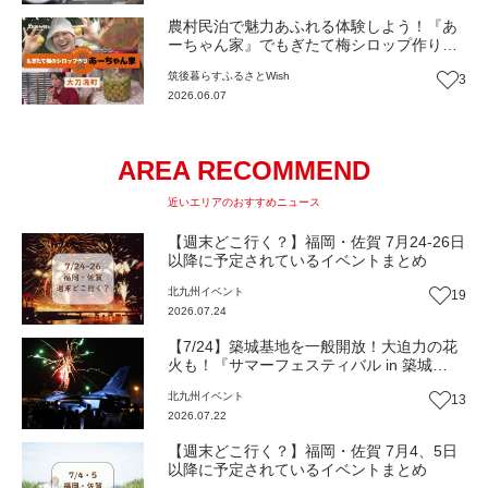
農村民泊で魅力あふれる体験しよう！『あ
ーちゃん家』でもぎたて梅シロップ作り
（福岡・大刀洗町）【ふるさとWish】
筑後
暮らす
ふるさとWish
3
2026.06.07
AREA RECOMMEND
近いエリアのおすすめニュース
【週末どこ行く？】福岡・佐賀 7月24-26日
以降に予定されているイベントまとめ
北九州
イベント
19
2026.07.24
【7/24】築城基地を一般開放！大迫力の花
火も！『サマーフェスティバル in 築城
2026』（福岡・築上町）【イベント】
北九州
イベント
13
2026.07.22
【週末どこ行く？】福岡・佐賀 7月4、5日
以降に予定されているイベントまとめ