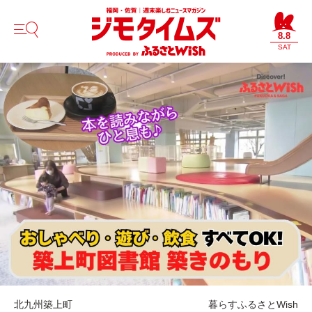
8.8
SAT
北九州
築上町
暮らす
ふるさとWish