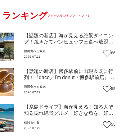
ランキング
アクセスランキング ベスト5
【話題の新店】海が見える絶景ダイニン
グ！焼きたてパンビュッフェ食べ放題で
大人気！糸島市二丈にニューオープン
福岡
食べる
観光
86
『Ibiza Beach Cafe』（福岡・糸島市）
2026.07.11
【まち歩き】
【話題の新店】博多駅前に出現＆既に行
列！『dacō／I'm donut？博多駅前店』徹
底解剖！オーナーシェフ平子さんに聞い
福岡
食べる
観光
55
た楽しみ方＆イチオシメニューも紹介！
2026.07.27
（福岡市博多区）【まち歩き】
【糸島ドライブ】海が見える！知る人ぞ
知る隠れ絶景グルメ！好きな魚を、好き
なだけ！海鮮丼ランチビュッフェ『いと
福岡
食べる
55
はん食堂』（福岡市西区）【まち歩き】
2026.07.29