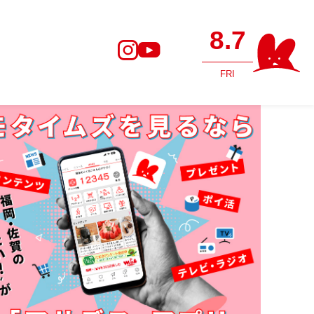
8.7
FRI