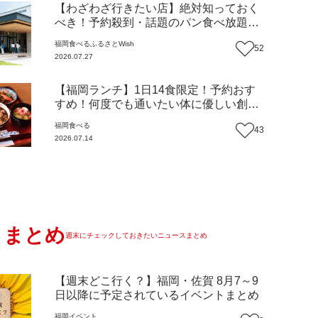
【わざわざ行きたい店】絶対知っておく
べき！予約殺到・話題のパン食べ放題が
主役！地域の愛されビュッフェレストラ
福岡
食べる
ふるさとWish
52
ン『bound garden』（福岡・新宮町）
2026.07.27
【まち歩き】
【福岡ランチ】1日14食限定！予約おす
すめ！何度でも通いたい体に優しい創作
中華『いまここ太宰府』（福岡・太宰府
福岡
食べる
43
市）【まち歩き】
2026.07.14
まとめ
週末にチェックしておきたいニュースまとめ
【週末どこ行く？】福岡・佐賀 8月7～9
日以降に予定されているイベントまとめ
福岡
イベント