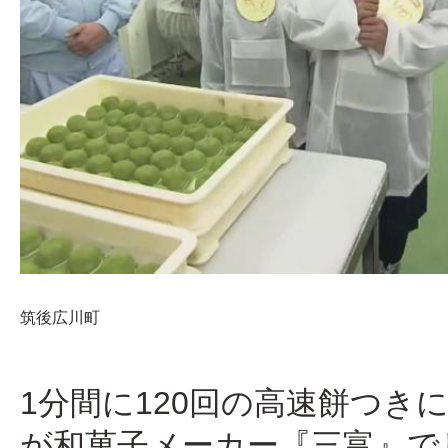
筑後
広川町
1分間に120回の高速餅つき
が和菓子メーカー『三富』で