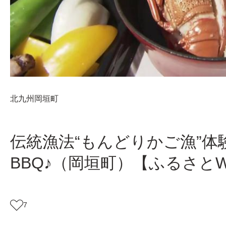
北九州
岡垣町
伝統漁法“もんどりかご漁”
BBQ♪（岡垣町）【ふるさとW
7