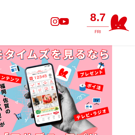
8.7
FRI