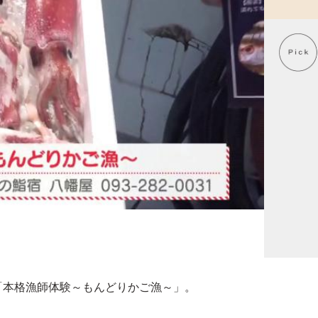
「本格漁師体験～もんどりかご漁～」。