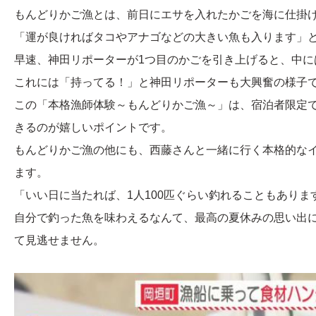
もんどりかご漁とは、前日にエサを入れたかごを海に仕掛
「運が良ければタコやアナゴなどの大きい魚も入ります」
早速、神田リポーターが1つ目のかごを引き上げると、中に
これには「持ってる！」と神田リポーターも大興奮の様子
この「本格漁師体験～もんどりかご漁～」は、宿泊者限定で、
きるのが嬉しいポイントです。
もんどりかご漁の他にも、西藤さんと一緒に行く本格的な
ます。
「いい日に当たれば、1人100匹ぐらい釣れることもありま
自分で釣った魚を味わえるなんて、最高の夏休みの思い出
て見逃せません。