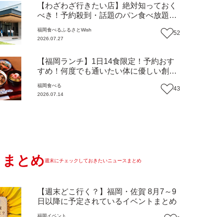
【わざわざ行きたい店】絶対知っておく
べき！予約殺到・話題のパン食べ放題が
主役！地域の愛されビュッフェレストラ
福岡
食べる
ふるさとWish
52
ン『bound garden』（福岡・新宮町）
2026.07.27
【まち歩き】
【福岡ランチ】1日14食限定！予約おす
すめ！何度でも通いたい体に優しい創作
中華『いまここ太宰府』（福岡・太宰府
福岡
食べる
43
市）【まち歩き】
2026.07.14
まとめ
週末にチェックしておきたいニュースまとめ
【週末どこ行く？】福岡・佐賀 8月7～9
日以降に予定されているイベントまとめ
福岡
イベント