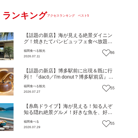
ランキング
アクセスランキング ベスト5
【話題の新店】海が見える絶景ダイニン
グ！焼きたてパンビュッフェ食べ放題で
大人気！糸島市二丈にニューオープン
福岡
食べる
観光
86
『Ibiza Beach Cafe』（福岡・糸島市）
2026.07.11
【まち歩き】
【話題の新店】博多駅前に出現＆既に行
列！『dacō／I'm donut？博多駅前店』徹
底解剖！オーナーシェフ平子さんに聞い
福岡
食べる
観光
55
た楽しみ方＆イチオシメニューも紹介！
2026.07.27
（福岡市博多区）【まち歩き】
【糸島ドライブ】海が見える！知る人ぞ
知る隠れ絶景グルメ！好きな魚を、好き
なだけ！海鮮丼ランチビュッフェ『いと
福岡
食べる
55
はん食堂』（福岡市西区）【まち歩き】
2026.07.29