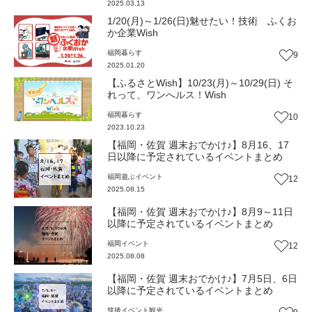
2025.03.13
1/20(月)～1/26(日)魅せたい！技術 ふくお
か企業Wish
福岡
暮らす
9
2025.01.20
【ふるさとWish】10/23(月)～10/29(日) そ
れって、ワンへルス！Wish
福岡
暮らす
10
2023.10.23
【福岡・佐賀 週末おでかけ♪】8月16、17
日以降に予定されているイベントまとめ
福岡
遊ぶ
イベント
12
2025.08.15
【福岡・佐賀 週末おでかけ♪】8月9～11日
以降に予定されているイベントまとめ
福岡
イベント
12
2025.08.08
【福岡・佐賀 週末おでかけ♪】7月5日、6日
以降に予定されているイベントまとめ
筑後
イベント
観光