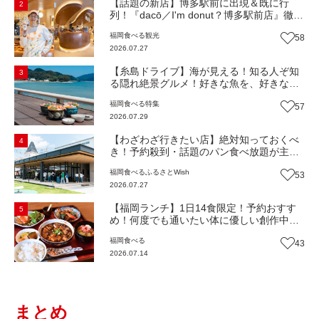
【話題の新店】博多駅前に出現＆既に行
2
列！『dacō／I'm donut？博多駅前店』徹底
解剖！オーナーシェフ平子さんに聞いた楽
福岡
食べる
観光
58
しみ方＆イチオシメニューも紹介！（福岡
2026.07.27
市博多区）【まち歩き】
【糸島ドライブ】海が見える！知る人ぞ知
3
る隠れ絶景グルメ！好きな魚を、好きなだ
け！海鮮丼ランチビュッフェ『いとはん食
福岡
食べる
特集
57
堂』（福岡市西区）【まち歩き】
2026.07.29
【わざわざ行きたい店】絶対知っておくべ
4
き！予約殺到・話題のパン食べ放題が主
役！地域の愛されビュッフェレストラン
福岡
食べる
ふるさとWish
53
『bound garden』（福岡・新宮町）【まち
2026.07.27
歩き】
【福岡ランチ】1日14食限定！予約おすす
5
め！何度でも通いたい体に優しい創作中華
『いまここ太宰府』（福岡・太宰府市）
福岡
食べる
43
【まち歩き】
2026.07.14
まとめ