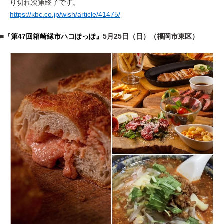
り切れ次第終了です。
https://kbc.co.jp/wish/article/41475/
■
『第47回箱崎縁市ハコぽっぽ』
5月25日（日）（福岡市東区）