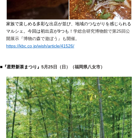
家族で楽しめる多彩な出店が並び、地域のつながりを感じられる
マルシェ。今回は初出店が9つも！
学総合研究博物館で第25回公
開展示『博物の森で遊ぼう』も開催。
https://kbc.co.jp/wish/article/41526/
■『星野新茶まつり』
5月25日（日）（福岡県八女市）