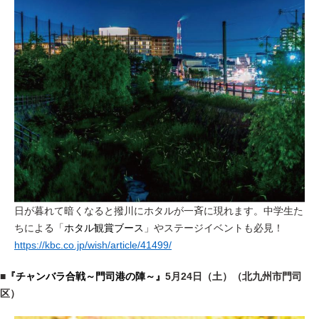
日が暮れて暗くなると撥川にホタルが一斉に現れます。中学生た
ちによる「
ホタル観賞ブース
」やステージイベントも必見！
https://kbc.co.jp/wish/article/41499/
■
『チャンバラ合戦～門司港の陣～』
5月24日（土）（北九州市門司
区）