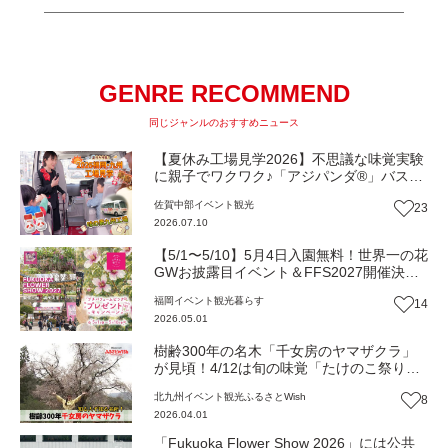
GENRE RECOMMEND
同じジャンルのおすすめニュース
【夏休み工場見学2026】不思議な味覚実験
に親子でワクワク♪「アジパンダ®」バス
で“うま味”の秘密基地へGO！『味の素九州
佐賀中部
イベント
観光
23
工場』（佐賀市）
2026.07.10
【5/1〜5/10】5月4日入園無料！世界一の花
GWお披露目イベント＆FFS2027開催決
定！【一人一花はなきん便り】Vol.52
福岡
イベント
観光
暮らす
14
2026.05.01
樹齢300年の名木「千女房のヤマザクラ」
が見頃！4/12は旬の味覚「たけのこ祭り」
で無料試食も（福岡・みやこ町）【ふるさ
北九州
イベント
観光
ふるさとWish
8
とWish】
2026.04.01
「Fukuoka Flower Show 2026」には公共