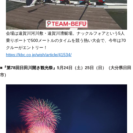
会場は遠賀川河川敷・遠賀川漕艇場。ナックルフォアという5人
乗りボートで500メートルのタイムを競う熱い大会で、今年は70
クルーがエントリー！
https://kbc.co.jp/wish/article/41534/
■
『第78回日田川開き観光祭』
5月24日（土）25日（日）（大分県日田
市）