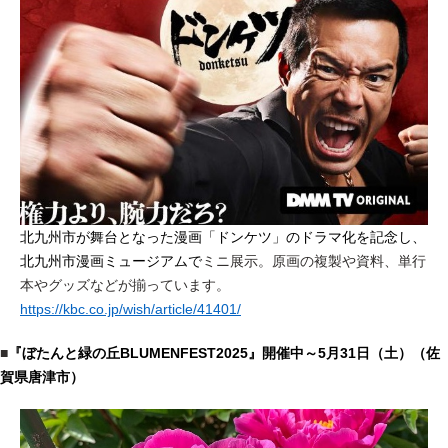
北九州市が舞台となった漫画「ドンケツ」のドラマ化を記念し、
北九州市漫画ミュージアムで
ミニ展示。原画の複製や資料、単行
本やグッズなどが揃っています。
https://kbc.co.jp/wish/article/41401/
■
『ぼたんと緑の丘BLUMENFEST2025』開催中～5月31日（土）（佐
賀県唐津市）