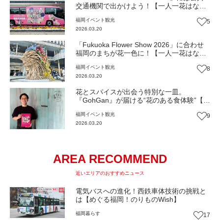
交通機関で出かけよう！【一人一花はなき
ん便り】Vol.50
福岡
イベント
観光
5
2026.03.20
「Fukuoka Flower Show 2026」に合わせ
福岡のまちが花一色に！【一人一花はなき
ん便り】 Vol.49
福岡
イベント
観光
8
2026.03.20
花とスパイスが出会う特別な一皿。
『GohGan』が届ける“花のある食体験”【一
人一花はなきん便り】Vol.48
福岡
イベント
観光
9
2026.03.20
AREA RECOMMEND
近いエリアのおすすめニュース
電気バスへの進化！西鉄車体技術の挑戦と
は【めぐる福岡！のりものWish】
福岡
暮らす
17