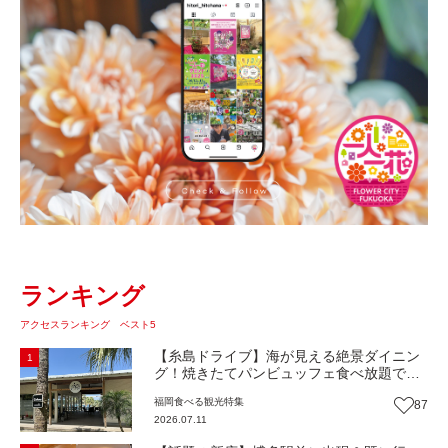
ランキング
アクセスランキング ベスト5
【糸島ドライブ】海が見える絶景ダイニン
1
グ！焼きたてパンビュッフェ食べ放題で大
人気！糸島市二丈にニューオープン『Ibiza
福岡
食べる
観光
特集
87
Beach Cafe』（福岡・糸島市）【まち歩
2026.07.11
き】