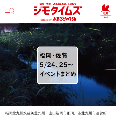
8.8
SAT
福岡
北九州
筑後
筑豊
九州・山口
福岡市
那珂川市
北九州市
遠賀町