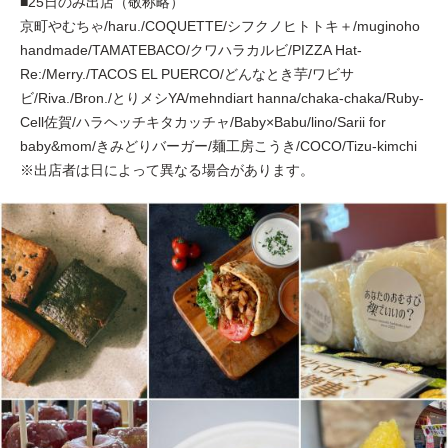
■25日のみ出店（敬称略）
京町やむちゃ/haru./COQUETTE/シフクノヒトトキ＋/muginoho
handmade/TAMATEBACO/クワハラカルビ/PIZZA Hat-
Re:/Merry./TACOS EL PUERCO/どんなとき芋/ワビサ
ビ/Riva./Bron./とりメシYA/mehndiart hanna/chaka-chaka/Ruby-
Cell佐賀/ハラヘッチキタカッチャ/Baby×Babu/lino/Sarii for
baby&mom/きみどりバーガー/麺工房こうき/COCO/Tizu-kimchi
※出店者は日によって異なる場合があります。