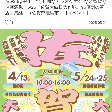
※5/24は中止！“くせ強なカラオケ大会”など型破り
企画満載！5/25『佐賀大縁日大作戦』96店舗の露
店も集結！（佐賀県鹿島市）【イベント】
1
2025.05.21