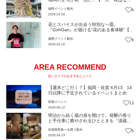
ん便り】 Vol.49
福岡
イベント
観光
8
2026.03.20
花とスパイスが出会う特別な一皿。
『GohGan』が届ける“花のある食体験”【一
人一花はなきん便り】Vol.48
福岡
イベント
観光
9
2026.03.20
AREA RECOMMEND
近いエリアのおすすめニュース
【週末どこ行く？】福岡・佐賀 6月13、14
日以降に予定されているイベントまとめ
筑後
イベント
13
2026.06.12
明治から続く蔵の扉を開けて。発酵の香り
と手仕事に癒やされるひとときを『漬蔵た
ぞう』（佐賀・鹿島市）【Oasis~心の休息
佐賀南部
食べる
買う
観光
6
地をめぐる旅~】
2026.04.13