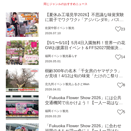
同じジャンルのおすすめニュース
【夏休み工場見学2026】不思議な味覚実験
に親子でワクワク♪「アジパンダ®」バス
で“うま味”の秘密基地へGO！『味の素九州
佐賀中部
イベント
観光
23
工場』（佐賀市）
2026.07.10
【5/1〜5/10】5月4日入園無料！世界一の花
GWお披露目イベント＆FFS2027開催決
定！【一人一花はなきん便り】Vol.52
福岡
イベント
観光
暮らす
14
2026.05.01
樹齢300年の名木「千女房のヤマザクラ」
が見頃！4/12は旬の味覚「たけのこ祭り」
で無料試食も（福岡・みやこ町）【ふるさ
北九州
イベント
観光
ふるさとWish
8
とWish】
2026.04.01
「Fukuoka Flower Show 2026」には公共
交通機関で出かけよう！【一人一花はなき
ん便り】Vol.50
福岡
イベント
観光
5
2026.03.20
「Fukuoka Flower Show 2026」に合わせ
福岡のまちが花一色に！【一人一花はなき