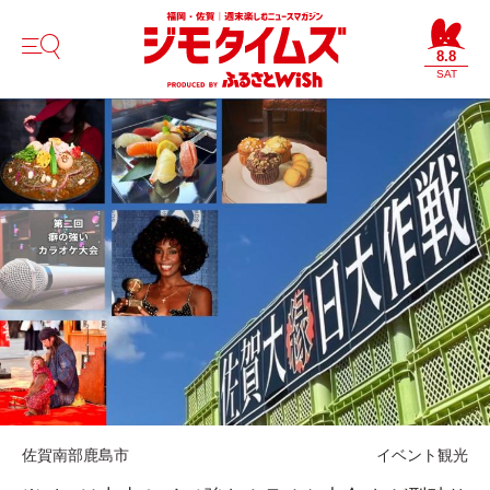
8.8
SAT
佐賀南部
鹿島市
イベント
観光