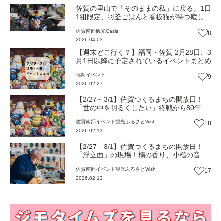
佐賀の里山で「そのままの私」に戻る。1日
1組限定、羽釜ごはんと看板猫が待つ癒しの
宿『農家民宿 あんちゃん家』（佐賀・鹿島
佐賀南部
観光
Oasis
8
市）【Oasis~心の休息地をめぐる旅~】
2026.04.03
【週末どこ行く？】福岡・佐賀 2月28日、3
月1日以降に予定されているイベントまとめ
福岡
イベント
9
2026.02.27
【2/27～3/1】佐賀つくるまちの開放日！
「世の中を明るくしたい」終戦から80年、
土鈴に込めた想い『のごみ人形工房』で出
佐賀南部
イベント
観光
ふるさとWish
18
会う郷土玩具の未来（佐賀・鹿島市）【ま
2026.02.13
ち歩き】
【2/27～3/1】佐賀つくるまちの開放日！
「浮立面」の現場！楠の香り、小槌の音、
87歳職人の覚悟『中原恵峰工房』（佐賀・
佐賀南部
イベント
観光
ふるさとWish
17
鹿島市）【まち歩き】
2026.02.13