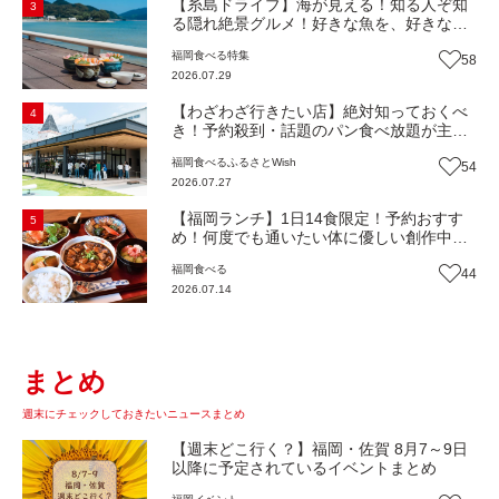
【糸島ドライブ】海が見える！知る人ぞ知
3
る隠れ絶景グルメ！好きな魚を、好きなだ
け！海鮮丼ランチビュッフェ『いとはん食
福岡
食べる
特集
58
堂』（福岡市西区）【まち歩き】
2026.07.29
【わざわざ行きたい店】絶対知っておくべ
4
き！予約殺到・話題のパン食べ放題が主
役！地域の愛されビュッフェレストラン
福岡
食べる
ふるさとWish
54
『bound garden』（福岡・新宮町）【まち
2026.07.27
歩き】
【福岡ランチ】1日14食限定！予約おすす
5
め！何度でも通いたい体に優しい創作中華
『いまここ太宰府』（福岡・太宰府市）
福岡
食べる
44
【まち歩き】
2026.07.14
まとめ
週末にチェックしておきたいニュースまとめ
【週末どこ行く？】福岡・佐賀 8月7～9日
以降に予定されているイベントまとめ