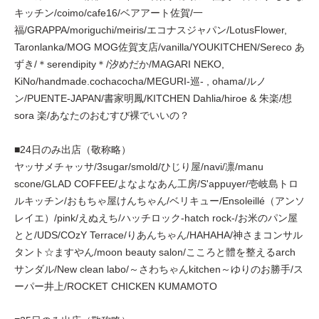
キッチン/coimo/cafe16/ベアアート佐賀/一
福/GRAPPA/moriguchi/meiris/エコナスジャパン/LotusFlower,
Taronlanka/MOG MOG佐賀支店/vanilla/YOUKITCHEN/Sereco あ
ずき/＊serendipity＊/汐めだか/MAGARI NEKO,
KiNo/handmade.cochacocha/MEGURI-巡- , ohama/ルノ
ン/PUENTE-JAPAN/書家明鳳/KITCHEN Dahlia/hiroe & 朱楽/想
sora 楽/あなたのおむすび裸でいいの？
■24日のみ出店（敬称略）
ヤッサメチャッサ/3sugar/smold/ひじり屋/navi/凛/manu
scone/GLAD COFFEE/よなよなあん工房/S'appuyer/壱岐島トロ
ルキッチン/おもちゃ屋けんちゃん/ベリキュー/Ensoleillé（アンソ
レイエ）/pink/えぬえち/ハッチロック-hatch rock-/お米のパン屋
とと/UDS/COzY Terrace/りあんちゃん/HAHAHA/神さまコンサル
タント☆ますやん/moon beauty salon/こころと體を整えるarch
サンダル/New clean labo/～さわちゃんkitchen～ゆりのお勝手/ス
ーパー井上/ROCKET CHICKEN KUMAMOTO