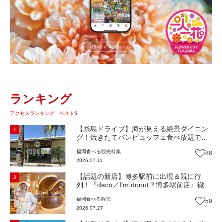
ランキング
アクセスランキング ベスト5
【糸島ドライブ】海が見える絶景ダイニン
1
グ！焼きたてパンビュッフェ食べ放題で大
人気！糸島市二丈にニューオープン『Ibiza
福岡
食べる
観光
特集
88
Beach Cafe』（福岡・糸島市）【まち歩
2026.07.11
き】
【話題の新店】博多駅前に出現＆既に行
2
列！『dacō／I'm donut？博多駅前店』徹底
解剖！オーナーシェフ平子さんに聞いた楽
福岡
食べる
観光
59
しみ方＆イチオシメニューも紹介！（福岡
2026.07.27
市博多区）【まち歩き】