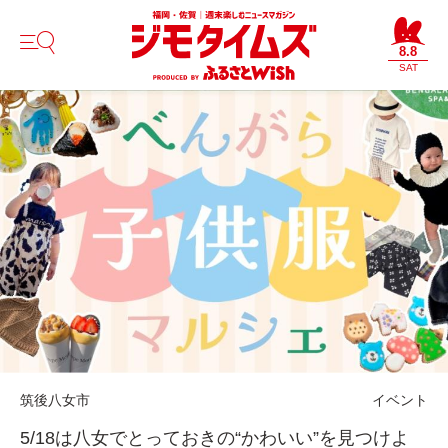
8.8
SAT
筑後
八女市
イベント
5/18は八女でとっておきの“かわいい”を見つけよ