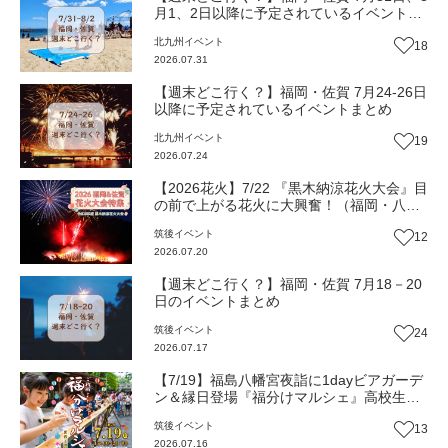
月1、2日以降に予定されているイベントま
とめ
北九州
イベント
18
2026.07.31
【週末どこ行く？】福岡・佐賀 7月24-26日
以降に予定されているイベントまとめ
北九州
イベント
19
2026.07.24
【2026花火】7/22 『黒木納涼花火大会』目
の前で上がる花火に大興奮！（福岡・八女
市）【イベント 】
筑後
イベント
12
2026.07.20
【週末どこ行く？】福岡・佐賀 7月18－20
日のイベントまとめ
筑後
イベント
24
2026.07.17
【7/19】福島八幡宮夜詣に1dayビアガーデ
ン＆縁日登場『福分けマルシェ』高校生以
下対象の無料そうめん流しも【イベント】
筑後
イベント
13
2026.07.16