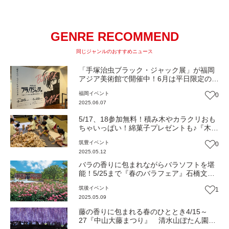
GENRE RECOMMEND
同じジャンルのおすすめニュース
「手塚治虫ブラック・ジャック展」が福岡
アジア美術館で開催中！6月は平日限定のプ
レゼント企画も♪【イベント】
福岡
イベント
0
2025.06.07
5/17、18参加無料！積み木やカラクリおも
ちゃいっぱい！綿菓子プレゼントも♪『木の
おもちゃキャラバン』（添田町）【イベン
筑豊
イベント
0
ト】
2025.05.12
バラの香りに包まれながらバラソフトを堪
能！5/25まで『春のバラフェア』石橋文化
センターで開催中（福岡・久留米市）【イ
筑後
イベント
1
ベント】
2025.05.09
藤の香りに包まれる春のひととき4/15～
27『中山大藤まつり』 清水山ぼたん園と
結ぶシャトルバスも（柳川市・みやま市）