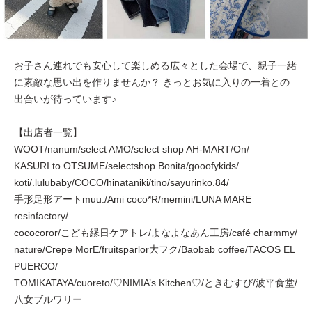
お子さん連れでも安心して楽しめる広々とした会場で、親子一緒
に素敵な思い出を作りませんか？ きっとお気に入りの一着との
出合いが待っています♪
【出店者一覧】
WOOT/nanum/select AMO/select shop AH-MART/On/
KASURI to OTSUME/selectshop Bonita/gooofykids/
koti/.lulubaby/COCO/hinataniki/tino/sayurinko.84/
手形足形アートmuu./Ami coco*R/memini/LUNA MARE
resinfactory/
cococoror/こども縁日ケアトレ/よなよなあん工房/café charmmy/
nature/Crepe MorE/fruitsparlor大フク/Baobab coffee/TACOS EL
PUERCO/
TOMIKATAYA/cuoreto/♡NIMIA’s Kitchen♡/ときむすび/波平食堂/
八女ブルワリー