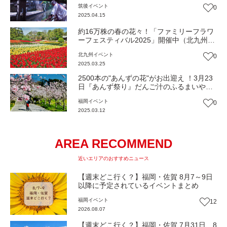
筑後
イベント
0
【2025春の花】
2025.04.15
約16万株の春の花々！「ファミリーフラワ
ーフェスティバル2025」開催中（北九州・
響灘緑地｜グリーンパーク）【イベント】
北九州
イベント
0
2025.03.25
2500本の"あんずの花"がお出迎え ！3月23
日『あんず祭り』だんご汁のふるまいや地
元グルメも（福津市）【イベント】※16日
福岡
イベント
0
から延期になりました
2025.03.12
AREA RECOMMEND
近いエリアのおすすめニュース
【週末どこ行く？】福岡・佐賀 8月7～9日
以降に予定されているイベントまとめ
福岡
イベント
12
2026.08.07
【週末どこ行く？】福岡・佐賀 7月31日、8