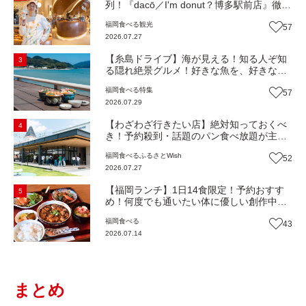
列！『dacō／I'm donut？博多駅前店』徹底
解剖！オーナーシェフ平子さんに聞いた楽
福岡
食べる
観光
57
しみ方＆イチオシメニューも紹介！（福岡
2026.07.27
市博多区）【まち歩き】
【糸島ドライブ】海が見える！知る人ぞ知
3
る隠れ絶景グルメ！好きな魚を、好きなだ
け！海鮮丼ランチビュッフェ『いとはん食
福岡
食べる
特集
57
堂』（福岡市西区）【まち歩き】
2026.07.29
【わざわざ行きたい店】絶対知っておくべ
4
き！予約殺到・話題のパン食べ放題が主
役！地域の愛されビュッフェレストラン
福岡
食べる
ふるさとWish
52
『bound garden』（福岡・新宮町）【まち
2026.07.27
歩き】
【福岡ランチ】1日14食限定！予約おすす
5
め！何度でも通いたい体に優しい創作中華
『いまここ太宰府』（福岡・太宰府市）
福岡
食べる
43
【まち歩き】
2026.07.14
まとめ