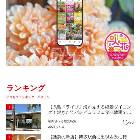
ランキング
アクセスランキング ベスト5
【糸島ドライブ】海が見える絶景ダイニン
1
グ！焼きたてパンビュッフェ食べ放題で大
人気！糸島市二丈にニューオープン『Ibiza
福岡
食べる
観光
特集
86
Beach Cafe』（福岡・糸島市）【まち歩
2026.07.11
き】
【話題の新店】博多駅前に出現＆既に行
2