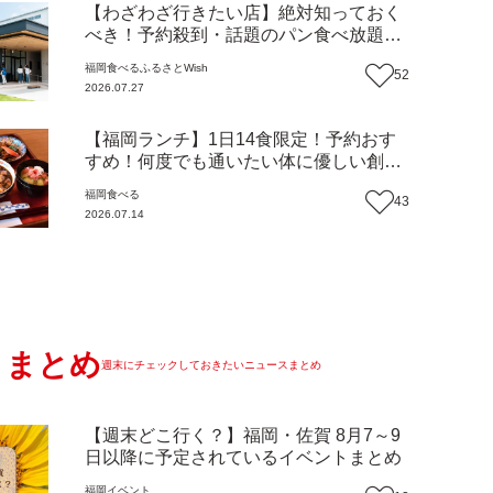
【わざわざ行きたい店】絶対知っておく
べき！予約殺到・話題のパン食べ放題が
主役！地域の愛されビュッフェレストラ
福岡
食べる
ふるさとWish
52
ン『bound garden』（福岡・新宮町）
2026.07.27
【まち歩き】
【福岡ランチ】1日14食限定！予約おす
すめ！何度でも通いたい体に優しい創作
中華『いまここ太宰府』（福岡・太宰府
福岡
食べる
43
市）【まち歩き】
2026.07.14
まとめ
週末にチェックしておきたいニュースまとめ
【週末どこ行く？】福岡・佐賀 8月7～9
日以降に予定されているイベントまとめ
福岡
イベント