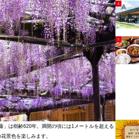
4
5
大藤」は樹齢620年。満開の頃には1メートルを超える
の花景色を楽しみます。