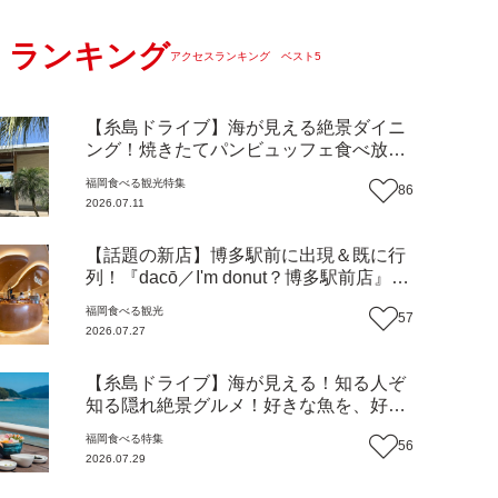
ランキング
アクセスランキング ベスト5
【糸島ドライブ】海が見える絶景ダイニ
ング！焼きたてパンビュッフェ食べ放題
で大人気！糸島市二丈にニューオープン
福岡
食べる
観光
特集
86
『Ibiza Beach Cafe』（福岡・糸島市）
2026.07.11
【まち歩き】
【話題の新店】博多駅前に出現＆既に行
列！『dacō／I'm donut？博多駅前店』徹
底解剖！オーナーシェフ平子さんに聞い
福岡
食べる
観光
57
た楽しみ方＆イチオシメニューも紹介！
2026.07.27
（福岡市博多区）【まち歩き】
【糸島ドライブ】海が見える！知る人ぞ
知る隠れ絶景グルメ！好きな魚を、好き
なだけ！海鮮丼ランチビュッフェ『いと
福岡
食べる
特集
56
はん食堂』（福岡市西区）【まち歩き】
2026.07.29