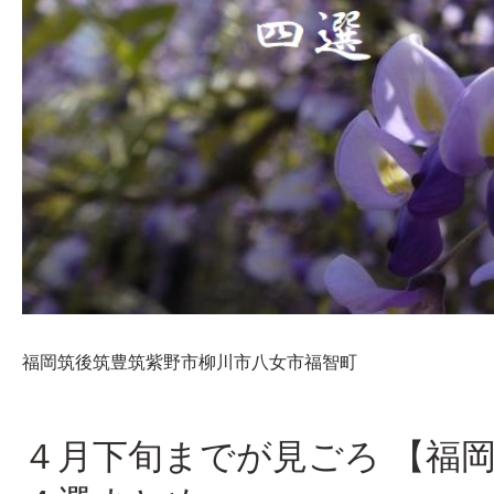
福岡
筑後
筑豊
筑紫野市
柳川市
八女市
福智町
４月下旬までが見ごろ 【福