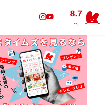
8.7
FRI