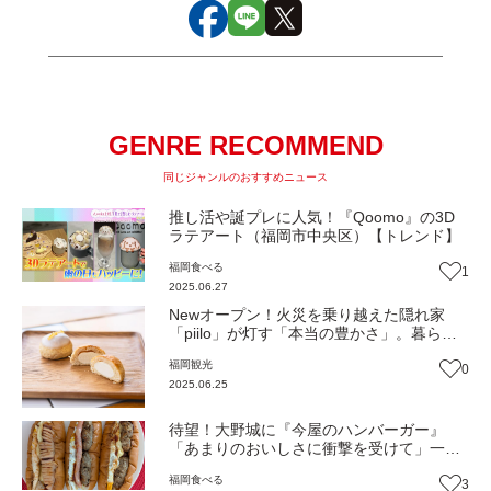
GENRE RECOMMEND
同じジャンルのおすすめニュース
推し活や誕プレに人気！『Qoomo』の3D
ラテアート（福岡市中央区）【トレンド】
福岡
食べる
1
2025.06.27
Newオープン！火災を乗り越えた隠れ家
「piilo」が灯す「本当の豊かさ」。暮らし
を優しく彩る北欧スタイルの複合空間（福
福岡
観光
0
岡・福津市）【まち歩き】
2025.06.25
待望！大野城に『今屋のハンバーガー』
「あまりのおいしさに衝撃を受けて」一か
ら修業→開店へ【ニューオープン】
福岡
食べる
3