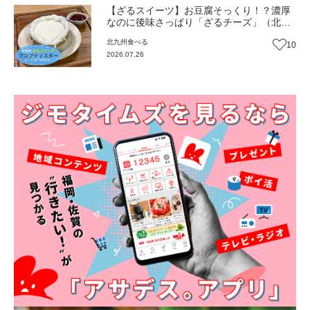
【ざるスイーツ】お豆腐そっくり！？濃厚
なのに後味さっぱり「ざるチーズ」（北九
州市小倉南区）【トレンド】
北九州
食べる
10
2026.07.26