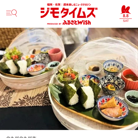
8.8
SAT