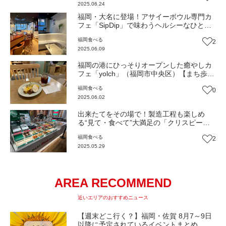
2025.06.24
福岡・大名に登場！アサイーボウル専門カ
フェ「SipDip」で味わうヘルシーなひとと
き（福岡市中央区）【まち歩き】
福岡
食べる
2
2025.06.09
福岡の港にひっそりオープンした癒やしカ
フェ「yolch」（福岡市中央区）【まち歩
き】
福岡
食べる
0
2025.06.02
出来たてをその場で！製造工程も楽しめ
る“見て・食べて”大満足の「クリスピー・
クリーム・ドーナツ」がキャナルに登場
福岡
食べる
2
（福岡市博多区）【まち歩き】
2025.05.29
AREA RECOMMEND
近いエリアのおすすめニュース
【週末どこ行く？】福岡・佐賀 8月7～9日
以降に予定されているイベントまとめ