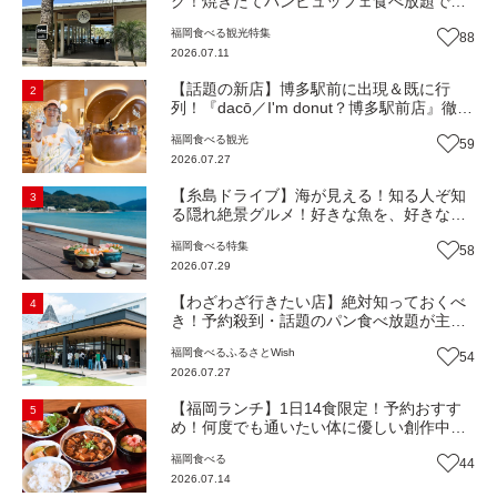
グ！焼きたてパンビュッフェ食べ放題で大
人気！糸島市二丈にニューオープン『Ibiza
福岡
食べる
観光
特集
88
Beach Cafe』（福岡・糸島市）【まち歩
2026.07.11
き】
【話題の新店】博多駅前に出現＆既に行
2
列！『dacō／I'm donut？博多駅前店』徹底
解剖！オーナーシェフ平子さんに聞いた楽
福岡
食べる
観光
59
しみ方＆イチオシメニューも紹介！（福岡
2026.07.27
市博多区）【まち歩き】
【糸島ドライブ】海が見える！知る人ぞ知
3
る隠れ絶景グルメ！好きな魚を、好きなだ
け！海鮮丼ランチビュッフェ『いとはん食
福岡
食べる
特集
58
堂』（福岡市西区）【まち歩き】
2026.07.29
【わざわざ行きたい店】絶対知っておくべ
4
き！予約殺到・話題のパン食べ放題が主
役！地域の愛されビュッフェレストラン
福岡
食べる
ふるさとWish
54
『bound garden』（福岡・新宮町）【まち
2026.07.27
歩き】
【福岡ランチ】1日14食限定！予約おすす
5
め！何度でも通いたい体に優しい創作中華
『いまここ太宰府』（福岡・太宰府市）
福岡
食べる
44
【まち歩き】
2026.07.14