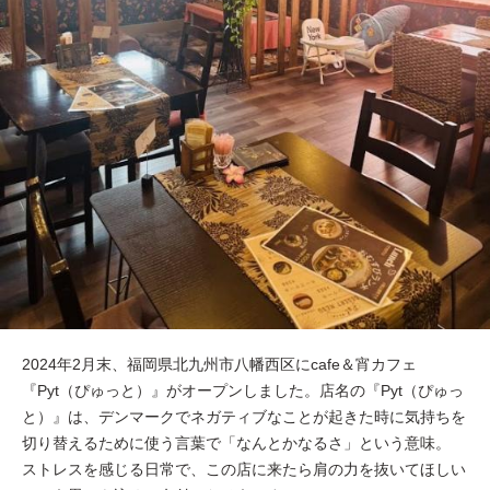
2024年2月末、福岡県北九州市八幡西区にcafe＆宵カフェ
『Pyt（ぴゅっと）』がオープンしました。店名の『Pyt（ぴゅっ
と）』は、デンマークでネガティブなことが起きた時に気持ちを
切り替えるために使う言葉で「なんとかなるさ」という意味。
ストレスを感じる日常で、この店に来たら肩の力を抜いてほしい