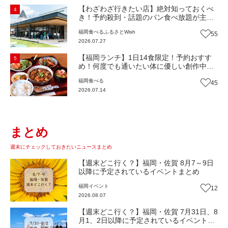
【わざわざ行きたい店】絶対知っておくべ
4
き！予約殺到・話題のパン食べ放題が主
役！地域の愛されビュッフェレストラン
福岡
食べる
ふるさとWish
55
『bound garden』（福岡・新宮町）【まち
2026.07.27
歩き】
【福岡ランチ】1日14食限定！予約おすす
5
め！何度でも通いたい体に優しい創作中華
『いまここ太宰府』（福岡・太宰府市）
福岡
食べる
45
【まち歩き】
2026.07.14
まとめ
週末にチェックしておきたいニュースまとめ
【週末どこ行く？】福岡・佐賀 8月7～9日
以降に予定されているイベントまとめ
福岡
イベント
12
2026.08.07
【週末どこ行く？】福岡・佐賀 7月31日、8
月1、2日以降に予定されているイベントま