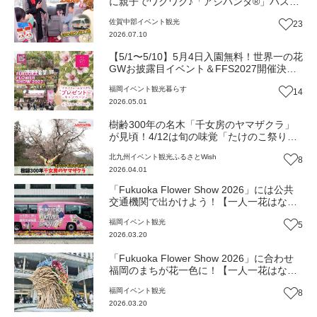
に親子でワクワク♪「アジパンダ®」バス
で“うま味”の秘密基地へGO！『味の素九州
佐賀中部
イベント
観光
23
工場』（佐賀市）
2026.07.10
【5/1〜5/10】5月4日入園無料！世界一の花
GWお披露目イベント＆FFS2027開催決
定！【一人一花はなきん便り】Vol.52
福岡
イベント
観光
暮らす
14
2026.05.01
樹齢300年の名木「千女房のヤマザクラ」
が見頃！4/12は旬の味覚「たけのこ祭り」
で無料試食も（福岡・みやこ町）【ふるさ
北九州
イベント
観光
ふるさとWish
8
とWish】
2026.04.01
「Fukuoka Flower Show 2026」には公共
交通機関で出かけよう！【一人一花はなき
ん便り】Vol.50
福岡
イベント
観光
5
2026.03.20
「Fukuoka Flower Show 2026」に合わせ
福岡のまちが花一色に！【一人一花はなき
ん便り】 Vol.49
福岡
イベント
観光
8
2026.03.20