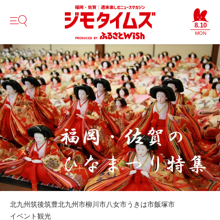
8.10
MON
北九州
筑後
筑豊
北九州市
柳川市
八女市
うきは市
飯塚市
イベント
観光