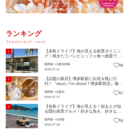
ランキング
アクセスランキング ベスト5
【糸島ドライブ】海が見える絶景ダイニン
1
グ！焼きたてパンビュッフェ食べ放題で大
人気！糸島市二丈にニューオープン『Ibiza
福岡
食べる
観光
特集
88
Beach Cafe』（福岡・糸島市）【まち歩
2026.07.11
き】
【話題の新店】博多駅前に出現＆既に行
2
列！『dacō／I'm donut？博多駅前店』徹底
解剖！オーナーシェフ平子さんに聞いた楽
福岡
食べる
観光
61
しみ方＆イチオシメニューも紹介！（福岡
2026.07.27
市博多区）【まち歩き】
【糸島ドライブ】海が見える！知る人ぞ知
3
る隠れ絶景グルメ！好きな魚を、好きなだ
け！海鮮丼ランチビュッフェ『いとはん食
福岡
食べる
特集
58
堂』（福岡市西区）【まち歩き】
2026.07.29