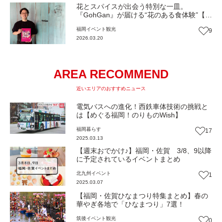
花とスパイスが出会う特別な一皿。
『GohGan』が届ける“花のある食体験”【一
人一花はなきん便り】Vol.48
福岡
イベント
観光
9
2026.03.20
AREA RECOMMEND
近いエリアのおすすめニュース
電気バスへの進化！西鉄車体技術の挑戦と
は【めぐる福岡！のりものWish】
福岡
暮らす
17
2025.03.13
【週末おでかけ♪】福岡・佐賀 3/8、9以降
に予定されているイベントまとめ
北九州
イベント
1
2025.03.07
【福岡・佐賀ひなまつり特集まとめ】春の
華やぎ各地で「ひなまつり」7選！
筑後
イベント
観光
0