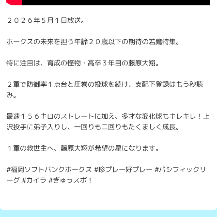
２０２６年５月１日放送。
ホークスの未来を担う年齢２０歳以下の期待の若鷹特集。
特に注目は、育成の怪物・高卒３年目の藤原大翔。
２軍で防御率１点台と圧巻の投球を続け、支配下登録はもう秒読
み。
最速１５６キロのストレートに加え、多才な変化球もキレキレ！上
沢投手に弟子入りし、一回りも二回りもたくましく成長。
１軍の救世主へ、藤原大翔が希望の星になります。
#福岡ソフトバンクホークス #珍プレー好プレー #パシフィックリ
ーグ #カイラ #ぎゅっスポ！