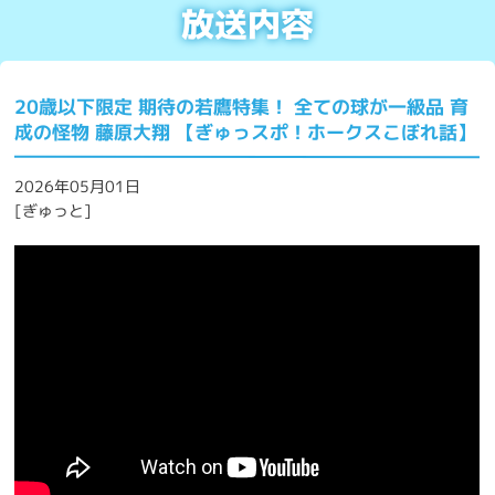
放送内容
20歳以下限定 期待の若鷹特集！ 全ての球が一級品 育
成の怪物 藤原大翔 【ぎゅっスポ！ホークスこぼれ話】
2026年05月01日
[ぎゅっと]