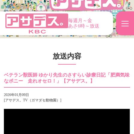
毎週月～金
あさ6時～放送
放送内容
ベテラン獣医師 ゆかり先生のさすらい診療日記「肥満気味
なポニー 走れオセロ！」【アサデス。】
2026年01月09日
[アサデス。TV（ガマダセ動物園）]