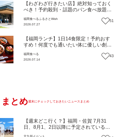
【わざわざ行きたい店】絶対知っておく
べき！予約殺到・話題のパン食べ放題が
主役！地域の愛されビュッフェレストラ
福岡
食べる
ふるさとWish
51
ン『bound garden』（福岡・新宮町）
2026.07.27
【まち歩き】
【福岡ランチ】1日14食限定！予約おす
すめ！何度でも通いたい体に優しい創作
中華『いまここ太宰府』（福岡・太宰府
福岡
食べる
43
市）【まち歩き】
2026.07.14
まとめ
週末にチェックしておきたいニュースまとめ
【週末どこ行く？】福岡・佐賀 7月31
日、8月1、2日以降に予定されているイ
ベントまとめ
北九州
イベント