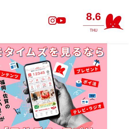
8.6
THU