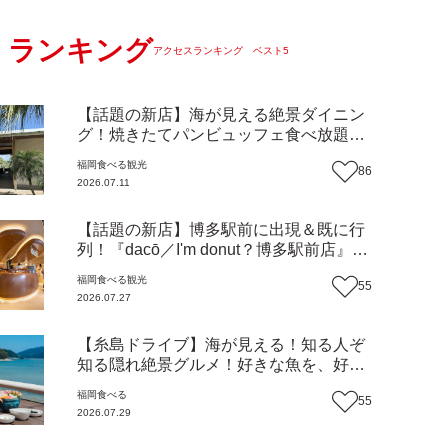
ランキング
アクセスランキング ベスト5
【話題の新店】海が見える絶景ダイニン
グ！焼きたてパンビュッフェ食べ放題で
大人気！糸島市二丈にニューオープン
福岡
食べる
観光
86
『Ibiza Beach Cafe』（福岡・糸島市）
2026.07.11
【まち歩き】
【話題の新店】博多駅前に出現＆既に行
列！『dacō／I'm donut？博多駅前店』徹
底解剖！オーナーシェフ平子さんに聞い
福岡
食べる
観光
55
た楽しみ方＆イチオシメニューも紹介！
2026.07.27
（福岡市博多区）【まち歩き】
【糸島ドライブ】海が見える！知る人ぞ
知る隠れ絶景グルメ！好きな魚を、好き
なだけ！海鮮丼ランチビュッフェ『いと
福岡
食べる
55
はん食堂』（福岡市西区）【まち歩き】
2026.07.29