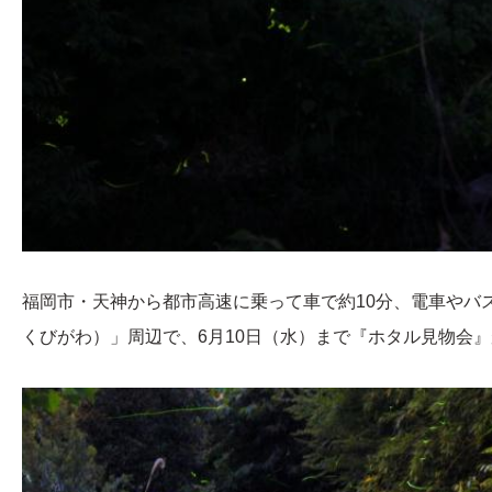
福岡市・天神から都市高速に乗って車で約10分、電車やバ
くびがわ）」周辺で、6月10日（水）まで『ホタル見物会