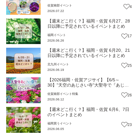
雄市）【イベント】
佐賀南部
イベント
4
2026.07.22
【週末どこ行く？】福岡・佐賀 6月27、28
日以降に予定されているイベントまとめ
福岡
イベント
17
2026.06.26
【週末どこ行く？】福岡・佐賀 6月20、21
日以降に予定されているイベントまとめ
北九州
イベント
25
2026.06.19
【2026福岡・佐賀アジサイ】【6/5～
30】"天空のあじさい寺"大聖寺で『あじさ
いまつり』5000株が彩る山上の別世界へ
佐賀南部
イベント
特集
26
（佐賀・武雄市）【イベント】
2026.06.12
【週末どこ行く？】福岡・佐賀 6月6、7日
のイベントまとめ
福岡
買う
イベント
23
2026.06.05