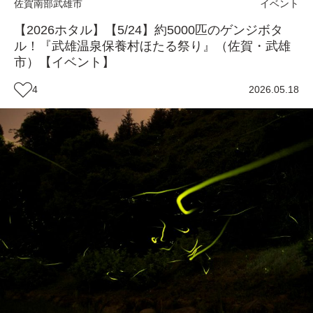
佐賀南部
武雄市
イベント
【2026ホタル】【5/24】約5000匹のゲンジボタ
ル！『武雄温泉保養村ほたる祭り』（佐賀・武雄
市）【イベント】
4
2026.05.18