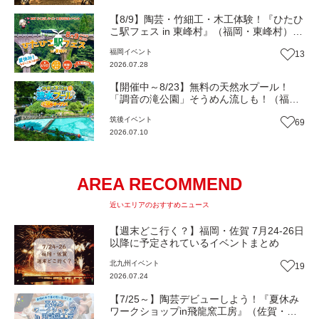
【8/9】陶芸・竹細工・木工体験！『ひたひ
こ駅フェス in 東峰村』（福岡・東峰村）
【イベント】
福岡
イベント
13
2026.07.28
【開催中～8/23】無料の天然水プール！
「調音の滝公園」そうめん流しも！（福
岡・うきは市）【イベント】
筑後
イベント
69
2026.07.10
AREA RECOMMEND
近いエリアのおすすめニュース
【週末どこ行く？】福岡・佐賀 7月24-26日
以降に予定されているイベントまとめ
北九州
イベント
19
2026.07.24
【7/25～】陶芸デビューしよう！『夏休み
ワークショップin飛龍窯工房』（佐賀・武