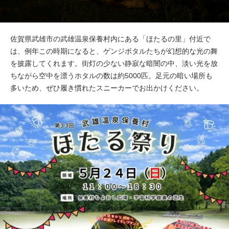
佐賀県武雄市の武雄温泉保養村内にある「ほたるの里」付近で
は、例年この時期になると、ゲンジボタルたちが幻想的な光の舞
を披露してくれます。街灯の少ない静寂な暗闇の中、淡い光を放
ちながら空中を漂うホタルの数は約5000匹。足元の暗い場所も
多いため、ぜひ履き慣れたスニーカーでお出かけください。