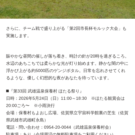
さらに、チーム戦で盛り上がる「第2回市長杯モルック大会」も
実施します。
賑やかな昼間の催しが落ち着き、時計の針が20時を過ぎるころ。
水辺のあちこちでは柔らかな光が灯り始めます。静かな闇の中に
浮かび上がる約5000匹のゲンジボタル。日常を忘れさせてくれ
るような、優しく幻想的な夜があなたを待っています。
◼️『第33回 武雄温泉保養村 ほたる祭り』
日時：2026年5月24日（日）11:00～18:30 ※ほたる観賞会は
20:00ごろ〜 ※小雨決行
会場：保養村もよおし広場、佐賀県立宇宙科学館裏の芝生（佐賀
県武雄市武雄町永島）
電話・問い合わせ：0954-20-0044（武雄温泉保養村会）
駐車場：あり（会場周辺の無料駐車場をご利用ください）