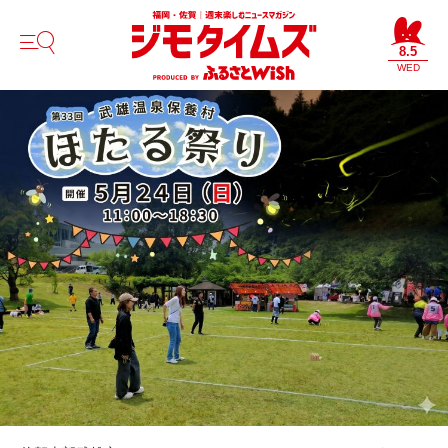
8.5
WED