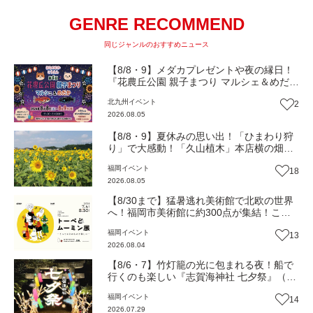
GENRE RECOMMEND
同じジャンルのおすすめニュース
【8/8・9】メダカプレゼントや夜の縁日！
『花農丘公園 親子まつり マルシェ＆めだ
か』（北九州市小倉南区）【イベント】
北九州
イベント
2
2026.08.05
【8/8・9】夏休みの思い出！「ひまわり狩
り」で大感動！「久山植木」本店横の畑で
開催（福岡・久山町）【イベント】
福岡
イベント
18
2026.08.05
【8/30まで】猛暑逃れ美術館で北欧の世界
へ！福岡市美術館に約300点が集結！この
夏限定の心癒されるとっておきの時間『ト
福岡
イベント
13
ーベとムーミン展』【イベント】
2026.08.04
【8/6・7】竹灯籠の光に包まれる夜！船で
行くのも楽しい『志賀海神社 七夕祭』（福
岡市）【イベント】
福岡
イベント
14
2026.07.29