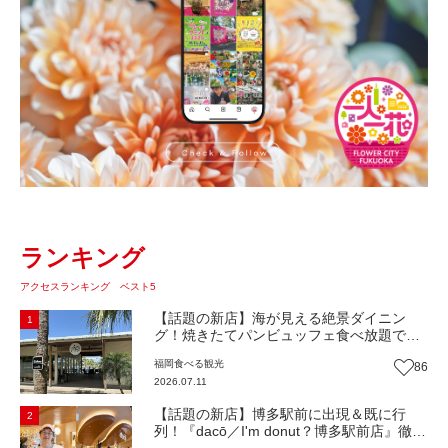
ランキング
アクセスランキング ベスト5
【話題の新店】海が見える絶景ダイニン
1
グ！焼きたてパンビュッフェ食べ放題で大
人気！糸島市二丈にニューオープン『Ibiza
福岡
食べる
観光
86
Beach Cafe』（福岡・糸島市）【まち歩
2026.07.11
き】
【話題の新店】博多駅前に出現＆既に行
2
列！『dacō／I'm donut？博多駅前店』徹底
解剖！オーナーシェフ平子さんに聞いた楽