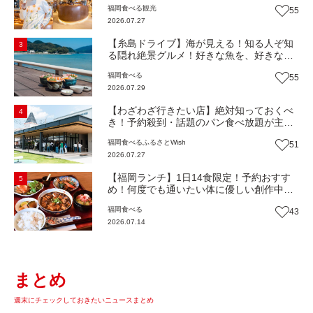
福岡
食べる
観光
55
しみ方＆イチオシメニューも紹介！（福岡
2026.07.27
市博多区）【まち歩き】
【糸島ドライブ】海が見える！知る人ぞ知
3
る隠れ絶景グルメ！好きな魚を、好きなだ
け！海鮮丼ランチビュッフェ『いとはん食
福岡
食べる
55
堂』（福岡市西区）【まち歩き】
2026.07.29
【わざわざ行きたい店】絶対知っておくべ
4
き！予約殺到・話題のパン食べ放題が主
役！地域の愛されビュッフェレストラン
福岡
食べる
ふるさとWish
51
『bound garden』（福岡・新宮町）【まち
2026.07.27
歩き】
【福岡ランチ】1日14食限定！予約おすす
5
め！何度でも通いたい体に優しい創作中華
『いまここ太宰府』（福岡・太宰府市）
福岡
食べる
43
【まち歩き】
2026.07.14
まとめ
週末にチェックしておきたいニュースまとめ