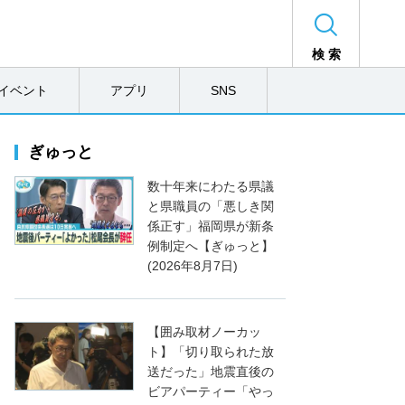
検 索
イベント
アプリ
SNS
ぎゅっと
数十年来にわたる県議
と県職員の「悪しき関
係正す」福岡県が新条
例制定へ【ぎゅっと】
(2026年8月7日)
【囲み取材ノーカッ
ト】「切り取られた放
送だった」地震直後の
ビアパーティー「やっ