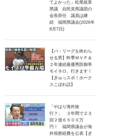
てよかった」松尾統章
県議 自民党県議団の
会長辞任 議員は継
続 福岡県議会(2026年
8月7日)
【パ・リーグを終わら
せる男】昨季ＭＶＰ＆
２年連続最優秀防御率
モイネロ、行きます！
【ぎゅっスポ！ホーク
スこぼれ話】
「やはり海外旅
行？」 ３年間で２３
回２億６５００万
円！ 福岡県議会が海
外視察経費を公表【ぎ