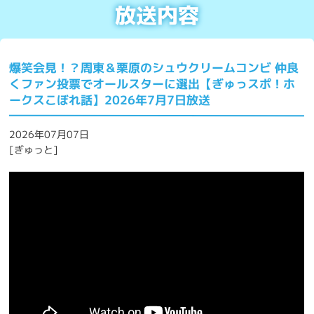
放送内容
爆笑会見！？周東＆栗原のシュウクリームコンビ 仲良
くファン投票でオールスターに選出【ぎゅっスポ！ホ
ークスこぼれ話】2026年7月7日放送
2026年07月07日
[ぎゅっと]