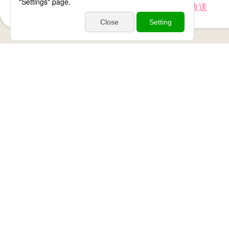
毎週月～金
あさ6時～放送
放送内容
70周年記念！久山町発”謎のゲーム”とは？【アサデス
イズ】
2026年07月07日
[アサデス。TV（くらし／生活）]