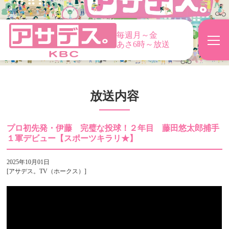
毎週月～金
あさ6時～放送
放送内容
プロ初先発・伊藤 完璧な投球！２年目 藤田悠太郎捕手
１軍デビュー【スポーツキラリ★】
2025年10月01日
[アサデス。TV（ホークス）]